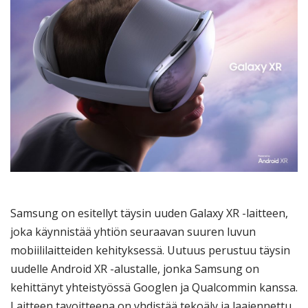
Samsung on esitellyt täysin uuden Galaxy XR -laitteen,
joka käynnistää yhtiön seuraavan suuren luvun
mobiililaitteiden kehityksessä. Uutuus perustuu täysin
uudelle Android XR -alustalle, jonka Samsung on
kehittänyt yhteistyössä Googlen ja Qualcommin kanssa.
Laitteen tavoitteena on yhdistää tekoäly ja laajennettu