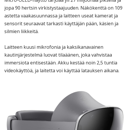
Micro-OLED-näyttö tarjoaa yli 27 miljoonaa pikseliä ja
jopa 90 hertsin virkistystaajuuden. Näkökenttä on 109
astetta vaakasuunnassa ja laitteen useat kamerat ja
sensorit seuraavat tarkasti käyttäjän pään, käsien ja
silmien liikkeitä.
Laitteen kuusi mikrofonia ja kaksikanavainen
kautinjärjestelmä luovat tilaäänen, joka vahvistaa
immersiota entisestään. Akku kestää noin 2,5 tuntia
videokäyttöä, ja laitetta voi käyttää latauksen aikana.