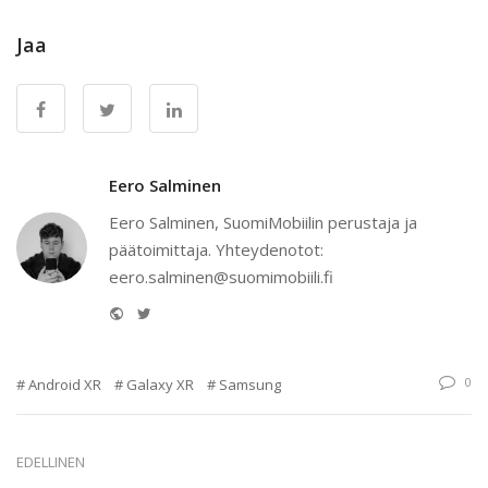
Jaa
Eero Salminen
Eero Salminen, SuomiMobiilin perustaja ja
päätoimittaja. Yhteydenotot:
eero.salminen@suomimobiili.fi
Website
Twitter
0
Android XR
Galaxy XR
Samsung
EDELLINEN