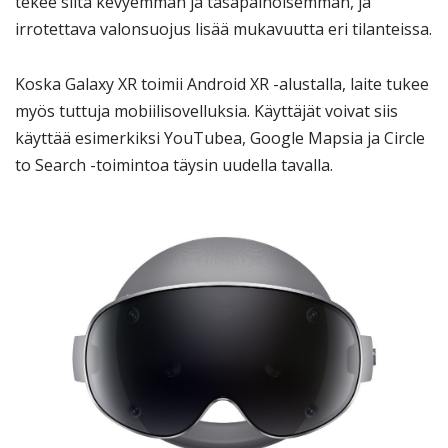
tekee siitä kevyemmän ja tasapainoisemman, ja
irrotettava valonsuojus lisää mukavuutta eri tilanteissa.
Koska Galaxy XR toimii Android XR -alustalla, laite tukee
myös tuttuja mobiilisovelluksia. Käyttäjät voivat siis
käyttää esimerkiksi YouTubea, Google Mapsia ja Circle
to Search -toimintoa täysin uudella tavalla.