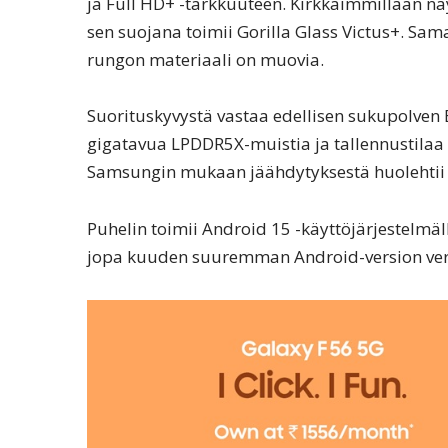
ja Full HD+ -tarkkuuteen. Kirkkaimmillaan näy
sen suojana toimii Gorilla Glass Victus+. Sam
rungon materiaali on muovia.
Suorituskyvystä vastaa edellisen sukupolven 
gigatavua LPDDR5X-muistia ja tallennustilaa 
Samsungin mukaan jäähdytyksestä huolehtii
Puhelin toimii Android 15 -käyttöjärjestelmäll
jopa kuuden suuremman Android-version ver