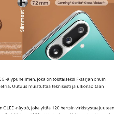
6 -älypuhelimen, joka on toistaiseksi F-sarjan ohuin
metriä. Uutuus muistuttaa teknisesti ja ulkonäöltään
 OLED-näyttö, joka yltää 120 hertsin virkistystaajuutee