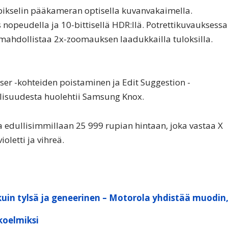
ikselin pääkameran optisella kuvanvakaimella.
nopeudella ja 10-bittisellä HDR:llä. Potrettikuvauksessa
a mahdollistaa 2x-zoomauksen laadukkailla tuloksilla.
ser -kohteiden poistaminen ja Edit Suggestion -
lisuudesta huolehtii Samsung Knox.
a edullisimmillaan 25 999 rupian hintaan, joka vastaa X
letti ja vihreä.
kuin tylsä ja geneerinen – Motorola yhdistää muodin
koelmiksi