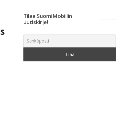
Tilaa SuomiMobiilin
uutiskirje!
os