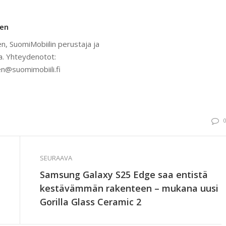
nen
n, SuomiMobiilin perustaja ja
a. Yhteydenotot:
n@suomimobiili.fi
SEURAAVA
Samsung Galaxy S25 Edge saa entistä
kestävämmän rakenteen – mukana uusi
Gorilla Glass Ceramic 2