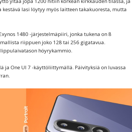
ttö yltää jopa 1200 nitiin korkean kirkkauden tilassa, ja
a kestävä lasi löytyy myös laitteen takakuoresta, mutta
Exynos 1480 -järjestelmäpiiri, jonka tukena on 8
mallista riippuen joko 128 tai 256 gigatavua.
 lippulaivatason höyrykammio.
ä ja One UI 7 -käyttöliittymällä. Päivityksiä on luvassa
ran.