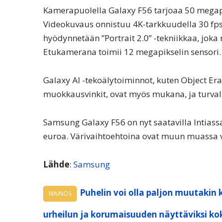
Kamerapuolella Galaxy F56 tarjoaa 50 megap
Videokuvaus onnistuu 4K-tarkkuudella 30 fps 
hyödynnetään ”Portrait 2.0” -tekniikkaa, jok
Etukamerana toimii 12 megapikselin sensori.
Galaxy AI -tekoälytoiminnot, kuten Object Era
muokkausvinkit, ovat myös mukana, ja turval
Samsung Galaxy F56 on nyt saatavilla Intiass
euroa. Värivaihtoehtoina ovat muun muassa vio
Lähde
:
Samsung
Puhelin voi olla paljon muutakin 
MAINOS
urheilun ja korumaisuuden näyttäviksi ko