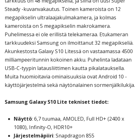
tarkkuus on 48 megapikseliä, ja siinä on uusi Super
Steady -kuvanvakautus. Toinen kameroista on 12
megapikselin ultralaajakulmakamera, ja kolmas
kameroista on 5 megapikselin makrokamera.
Puhelimessa ei ole erillistä telekameraa. Etukameran
tarkkuudeksi Samsung on ilmoittanut 32 megapikseliä.
Akunkestosta Galaxy S10 Litessä on vastaamassa 4500
milliampeeritunnin kokoinen akku. Puhelinta ladataan
USB-C-tyypin latausliittimen kautta pikalatauksella.
Muita huomioitavia ominaisuuksia ovat Android 10 -
käyttöjärjestelmä sekä näytönalainen sormenjälkilukija.
Samsung Galaxy S10 Lite tekniset tiedot:
Näyttö
: 6,7 tuumaa, AMOLED, Full HD+ (2400 x
1080), Infinity-O, HDR10+
Järjestelmäpiiri
: Snapdragon 855