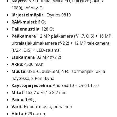
Näyttö
: 6,7 tuumaa, AMOLED, Full HD+ (2400 x
1080), Infinity-O
Järjestelmäpiiri
: Exynos 9810
RAM-muisti
: 6 Gt
Tallennustila
: 128 Gt
Pääkamera
: 12 MP pääkamera (f/1.7, OIS) + 16 MP
ultralaajakulmakamera (f/2.2) + 12 MP telekamera
(f/2.4, OIS) + LED-salama
Etukamera
: 32 MP (f/2.2)
Akku
: 4500 mAh
Muuta
: USB-C, dual-SIM, NFC, sormenjälkilukija
näytössä, S Pen -kynä
Käyttöjärjestelmä
: Android 10 + One UI 2.0
Mitat
: 163,7 x 76,1 x 8,7 mm
Paino
: 198 g
Värit
: Hopea, musta, punainen
Hinta
: 629 euroa