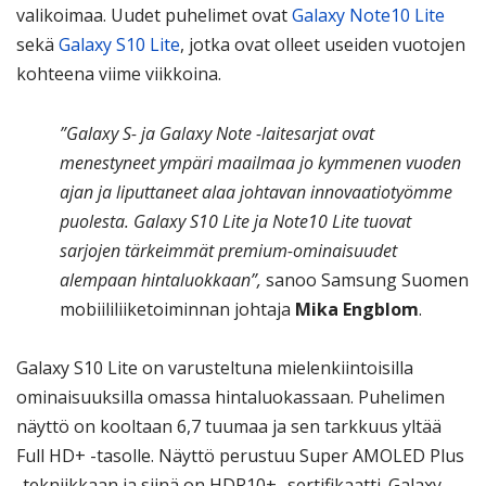
valikoimaa. Uudet puhelimet ovat
Galaxy Note10 Lite
sekä
Galaxy S10 Lite
, jotka ovat olleet useiden vuotojen
kohteena viime viikkoina.
”Galaxy S- ja Galaxy Note -laitesarjat ovat
menestyneet ympäri maailmaa jo kymmenen vuoden
ajan ja liputtaneet alaa johtavan innovaatiotyömme
puolesta. Galaxy S10 Lite ja Note10 Lite tuovat
sarjojen tärkeimmät premium-ominaisuudet
alempaan hintaluokkaan”,
sanoo Samsung Suomen
mobiililiiketoiminnan johtaja
Mika Engblom
.
Galaxy S10 Lite on varusteltuna mielenkiintoisilla
ominaisuuksilla omassa hintaluokassaan. Puhelimen
näyttö on kooltaan 6,7 tuumaa ja sen tarkkuus yltää
Full HD+ -tasolle. Näyttö perustuu Super AMOLED Plus
-tekniikkaan ja siinä on HDR10+ -sertifikaatti. Galaxy