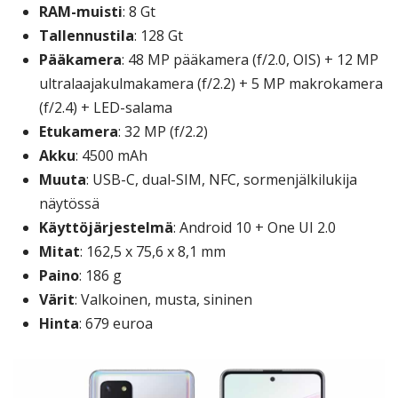
RAM-muisti
: 8 Gt
Tallennustila
: 128 Gt
Pääkamera
: 48 MP pääkamera (f/2.0, OIS) + 12 MP
ultralaajakulmakamera (f/2.2) + 5 MP makrokamera
(f/2.4) + LED-salama
Etukamera
: 32 MP (f/2.2)
Akku
: 4500 mAh
Muuta
: USB-C, dual-SIM, NFC, sormenjälkilukija
näytössä
Käyttöjärjestelmä
: Android 10 + One UI 2.0
Mitat
: 162,5 x 75,6 x 8,1 mm
Paino
: 186 g
Värit
: Valkoinen, musta, sininen
Hinta
: 679 euroa