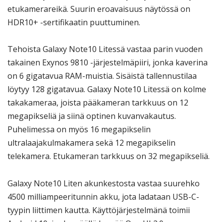
etukamerareikä. Suurin eroavaisuus näytössä on
HDR10+ -sertifikaatin puuttuminen.
Tehoista Galaxy Note10 Litessä vastaa parin vuoden
takainen Exynos 9810 -järjestelmäpiiri, jonka kaverina
on 6 gigatavua RAM-muistia. Sisäistä tallennustilaa
löytyy 128 gigatavua. Galaxy Note10 Litessä on kolme
takakameraa, joista pääkameran tarkkuus on 12
megapikseliä ja siinä optinen kuvanvakautus.
Puhelimessa on myös 16 megapikselin
ultralaajakulmakamera sekä 12 megapikselin
telekamera. Etukameran tarkkuus on 32 megapikseliä.
Galaxy Note10 Liten akunkestosta vastaa suurehko
4500 milliampeeritunnin akku, jota ladataan USB-C-
tyypin liittimen kautta. Käyttöjärjestelmänä toimii