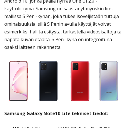
Android 10, jonka päällä hyrrää One UI 2.0 -
käyttöliittymä. Samsung on säästänyt myöskin lite-
mallissa S Pen -kynän, joka tukee isoveljistään tuttuja
ominaisuuksia, sillä S Penin avulla käyttäjät voivat
esimerkiksi hallita esitystä, tarkastella videosisältöjä tai
napata kuvan etäältä. S Pen -kynä on integroituna
osaksi laitteen rakennetta.
Samsung Galaxy Note10 Lite tekniset tiedot: