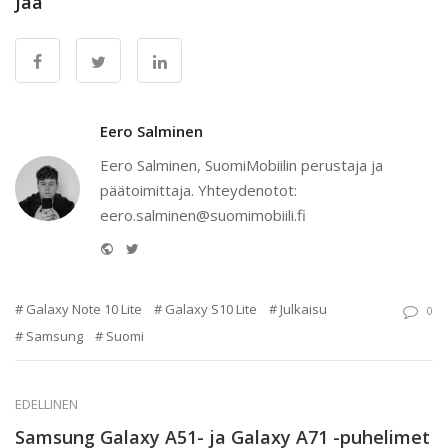
Jaa
Eero Salminen
Eero Salminen, SuomiMobiilin perustaja ja
päätoimittaja. Yhteydenotot:
eero.salminen@suomimobiili.fi
Website
Twitter
Galaxy Note 10 Lite
Galaxy S10 Lite
Julkaisu
0
Samsung
Suomi
EDELLINEN
Samsung Galaxy A51- ja Galaxy A71 -puhelimet