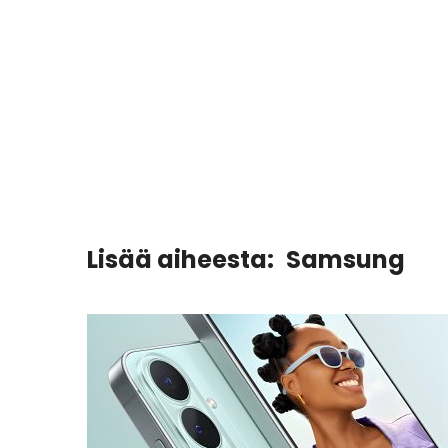
Lisää aiheesta:
Samsung