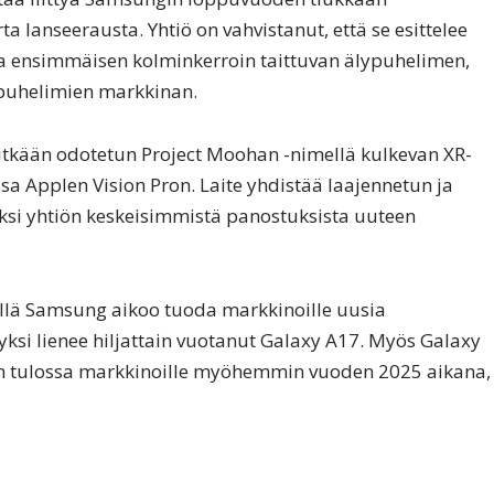
a lanseerausta. Yhtiö on vahvistanut, että se esittelee
sa ensimmäisen kolminkerroin taittuvan älypuhelimen,
n puhelimien markkinan.
tkään odotetun Project Moohan -nimellä kulkevan XR-
a Applen Vision Pron. Laite yhdistää laajennetun ja
yksi yhtiön keskeisimmistä panostuksista uuteen
illä Samsung aikoo tuoda markkinoille uusia
 yksi lienee hiljattain vuotanut Galaxy A17. Myös Galaxy
 on tulossa markkinoille myöhemmin vuoden 2025 aikana,