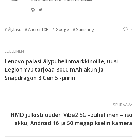
Website
Twitter
0
Älylasit
Android XR
Google
Samsung
EDELLINEN
Lenovo palasi älypuhelinmarkkinoille, uusi
Legion Y70 tarjoaa 8000 mAh akun ja
Snapdragon 8 Gen 5 -piirin
SEURAAVA
HMD julkisti uuden Vibe2 5G -puhelimen – iso
akku, Android 16 ja 50 megapikselin kamera