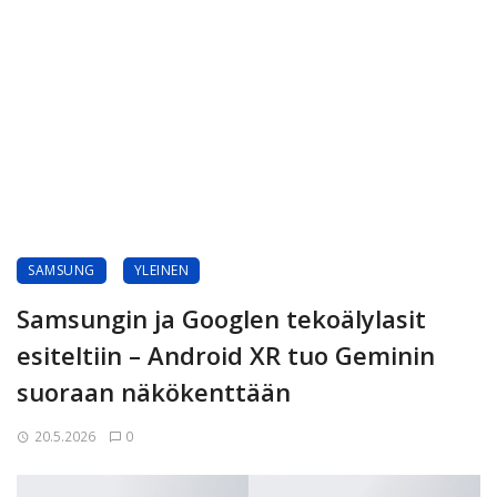
SAMSUNG
YLEINEN
Samsungin ja Googlen tekoälylasit
esiteltiin – Android XR tuo Geminin
suoraan näkökenttään
20.5.2026
0