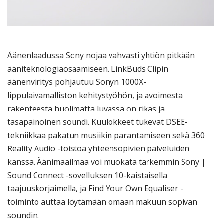
Äänenlaadussa Sony nojaa vahvasti yhtiön pitkään
ääniteknologiaosaamiseen. LinkBuds Clipin
äänenviritys pohjautuu Sonyn 1000X-
lippulaivamalliston kehitystyöhön, ja avoimesta
rakenteesta huolimatta luvassa on rikas ja
tasapainoinen soundi. Kuulokkeet tukevat DSEE-
tekniikkaa pakatun musiikin parantamiseen sekä 360
Reality Audio -toistoa yhteensopivien palveluiden
kanssa. Äänimaailmaa voi muokata tarkemmin Sony |
Sound Connect -sovelluksen 10-kaistaisella
taajuuskorjaimella, ja Find Your Own Equaliser -
toiminto auttaa löytämään omaan makuun sopivan
soundin.