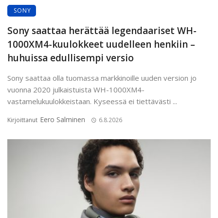
SONY
Sony saattaa herättää legendaariset WH-
1000XM4-kuulokkeet uudelleen henkiin –
huhuissa edullisempi versio
Sony saattaa olla tuomassa markkinoille uuden version jo
vuonna 2020 julkaistuista WH-1000XM4-
vastamelukuulokkeistaan. Kyseessä ei tiettävästi ...
Eero Salminen
Kirjoittanut
6.8.2026