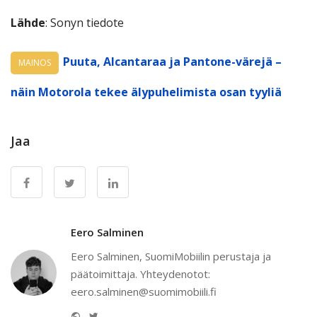
Lähde
: Sonyn tiedote
Puuta, Alcantaraa ja Pantone-värejä –
MAINOS
näin Motorola tekee älypuhelimista osan tyyliä
Jaa
Eero Salminen
Eero Salminen, SuomiMobiilin perustaja ja
päätoimittaja. Yhteydenotot:
eero.salminen@suomimobiili.fi
Website
Twitter