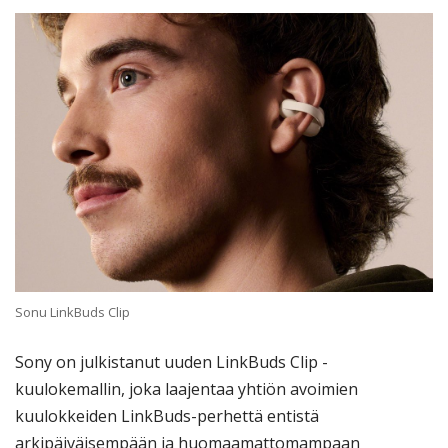
Sonu LinkBuds Clip
Sony on julkistanut uuden LinkBuds Clip -
kuulokemallin, joka laajentaa yhtiön avoimien
kuulokkeiden LinkBuds-perhettä entistä
arkipäiväisempään ja huomaamattomampaan