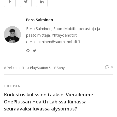
Eero Salminen
Eero Salminen, SuomiMobiilin perustaja ja
päätoimittaja. Yhteydenotot:
eero.salminen@suomimobiili.fi
Website
Twitter
0
Pelikonsoli
PlayStation 5
Sony
EDELLINEN
Kurkistus kulissien taakse: Vierailimme
OnePlussan Health Labissa Kiinassa –
seuraavaksi luvassa älysormus?