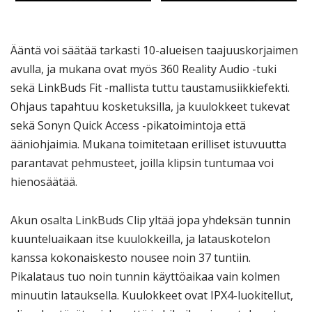
Ääntä voi säätää tarkasti 10-alueisen taajuuskorjaimen
avulla, ja mukana ovat myös 360 Reality Audio -tuki
sekä LinkBuds Fit -mallista tuttu taustamusiikkiefekti.
Ohjaus tapahtuu kosketuksilla, ja kuulokkeet tukevat
sekä Sonyn Quick Access -pikatoimintoja että
ääniohjaimia. Mukana toimitetaan erilliset istuvuutta
parantavat pehmusteet, joilla klipsin tuntumaa voi
hienosäätää.
Akun osalta LinkBuds Clip yltää jopa yhdeksän tunnin
kuunteluaikaan itse kuulokkeilla, ja latauskotelon
kanssa kokonaiskesto nousee noin 37 tuntiin.
Pikalataus tuo noin tunnin käyttöaikaa vain kolmen
minuutin latauksella. Kuulokkeet ovat IPX4-luokitellut,