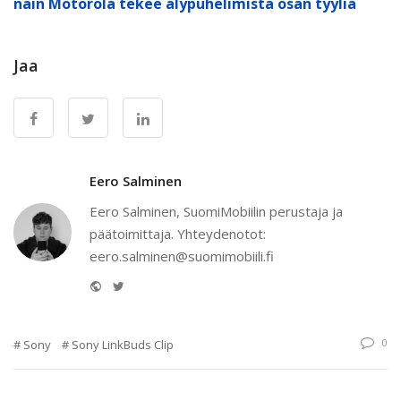
näin Motorola tekee älypuhelimista osan tyyliä
Jaa
Eero Salminen
Eero Salminen, SuomiMobiilin perustaja ja
päätoimittaja. Yhteydenotot:
eero.salminen@suomimobiili.fi
Website
Twitter
0
Sony
Sony LinkBuds Clip