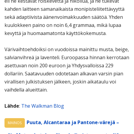
eli ne kestävät roiskevettä ja hikoilua, ja ne tukevat
kahden laitteen samanaikaista monipisteliitettävyyttä
sekä adaptiivista äänenvoimakkuuden säätöä. Yhden
kuulokkeen paino on noin 6,4 grammaa, mikä lupaa
kevyttä ja huomaamatonta käyttökokemusta.
Värivaihtoehdoiksi on vuodoissa mainittu musta, beige,
salvianvihreä ja laventeli. Euroopassa hinnan kerrotaan
asettuvan noin 200 euroon ja Yhdysvalloissa 229
dollariin. Saatavuuden odotetaan alkavan varsin pian
virallisen julkistuksen jälkeen, joskin aikataulu voi
vaihdella alueittain.
Lähde
:
The Walkman Blog
Puuta, Alcantaraa ja Pantone-värejä –
MAINOS