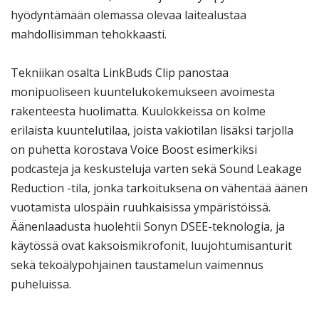
hyödyntämään olemassa olevaa laitealustaa
mahdollisimman tehokkaasti.
Tekniikan osalta LinkBuds Clip panostaa
monipuoliseen kuuntelukokemukseen avoimesta
rakenteesta huolimatta. Kuulokkeissa on kolme
erilaista kuuntelutilaa, joista vakiotilan lisäksi tarjolla
on puhetta korostava Voice Boost esimerkiksi
podcasteja ja keskusteluja varten sekä Sound Leakage
Reduction -tila, jonka tarkoituksena on vähentää äänen
vuotamista ulospäin ruuhkaisissa ympäristöissä.
Äänenlaadusta huolehtii Sonyn DSEE-teknologia, ja
käytössä ovat kaksoismikrofonit, luujohtumisanturit
sekä tekoälypohjainen taustamelun vaimennus
puheluissa.