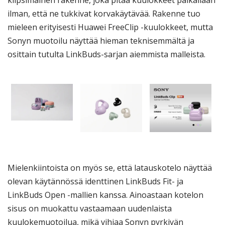
klipsimäinen rakenne, joka pitää kuulokkeet paikallaan
ilman, että ne tukkivat korvakäytävää. Rakenne tuo
mieleen erityisesti Huawei FreeClip -kuulokkeet, mutta
Sonyn muotoilu näyttää hieman teknisemmältä ja
osittain tutulta LinkBuds-sarjan aiemmista malleista.
Mielenkiintoista on myös se, että latauskotelo näyttää
olevan käytännössä identtinen LinkBuds Fit- ja
LinkBuds Open -mallien kanssa. Ainoastaan kotelon
sisus on muokattu vastaamaan uudenlaista
kuulokemuotoilua, mikä vihjaa Sonyn pyrkivän