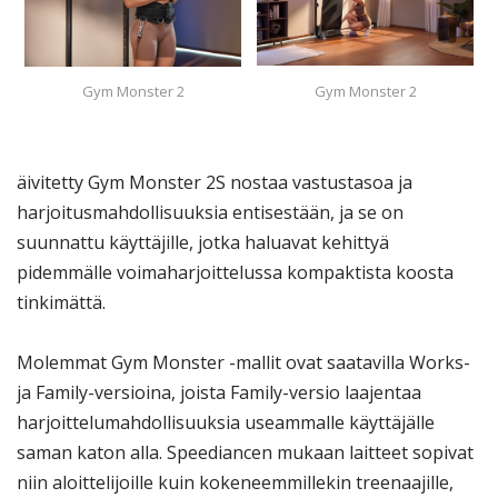
Gym Monster 2
Gym Monster 2
äivitetty Gym Monster 2S nostaa vastustasoa ja
harjoitusmahdollisuuksia entisestään, ja se on
suunnattu käyttäjille, jotka haluavat kehittyä
pidemmälle voimaharjoittelussa kompaktista koosta
tinkimättä.
Molemmat Gym Monster -mallit ovat saatavilla Works-
ja Family-versioina, joista Family-versio laajentaa
harjoittelumahdollisuuksia useammalle käyttäjälle
saman katon alla. Speediancen mukaan laitteet sopivat
niin aloittelijoille kuin kokeneemmillekin treenaajille,