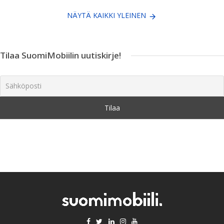
NÄYTÄ KAIKKI YLEINEN
Tilaa SuomiMobiilin uutiskirje!