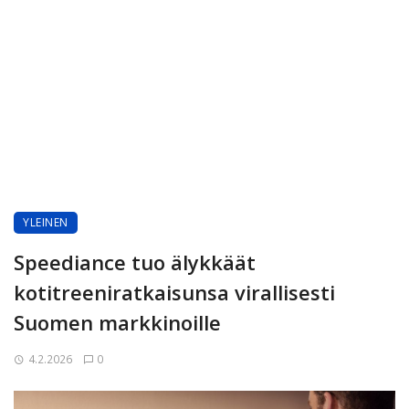
YLEINEN
Speediance tuo älykkäät
kotitreeniratkaisunsa virallisesti
Suomen markkinoille
4.2.2026
0