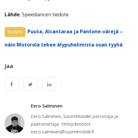
Lähde
: Speediancen tiedote
Puuta, Alcantaraa ja Pantone-värejä –
MAINOS
näin Motorola tekee älypuhelimista osan tyyliä
Jaa
Eero Salminen
Eero Salminen, SuomiMobiilin perustaja ja
päätoimittaja. Yhteydenotot:
eero.salminen@suomimobiili.fi