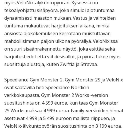
myös VeloNix-älykuntopyörän. Kyseessä on
tekoälyohjattu sisäpyörä, joka simuloi ajotuntumaa
dynaamisesti maaston mukaan. Vastus ja vaihteiden
tuntuma mukautuvat harjoituksen aikana, minkä
ansiosta ajokokemuksen kerrotaan muistuttavan
mahdollisimman paljon ulkona pyöräilyä. VeloNixissä
on suuri sisäänrakennettu näyttö, joka esittää sekä
harjoitustiedot että viihdesisällöt, ja pyörä tukee myös
suosittuja alustoja, kuten Zwiftiä ja Stravaa.
Speediance Gym Monster 2, Gym Monster 2S ja VeloNix
ovat saatavilla heti Speediance Nordicin
verkkokaupasta. Gym Monster 2 Works -version
suositushinta on 4 599 euroa, kun taas Gym Monster
2S Works maksaa 4 999 euroa. Family-versioiden hinnat
asettuvat 4 999 ja 5 499 euroon mallista riippuen, ja
VeloNix-älykuntopyörän suositushinta on 3 199 euroa.