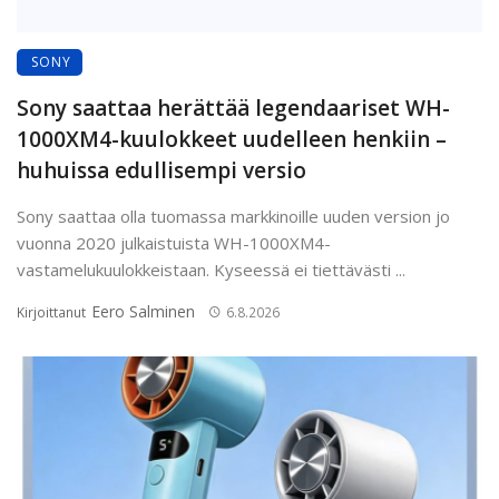
SONY
Sony saattaa herättää legendaariset WH-
1000XM4-kuulokkeet uudelleen henkiin –
huhuissa edullisempi versio
Sony saattaa olla tuomassa markkinoille uuden version jo
vuonna 2020 julkaistuista WH-1000XM4-
vastamelukuulokkeistaan. Kyseessä ei tiettävästi ...
Eero Salminen
Kirjoittanut
6.8.2026