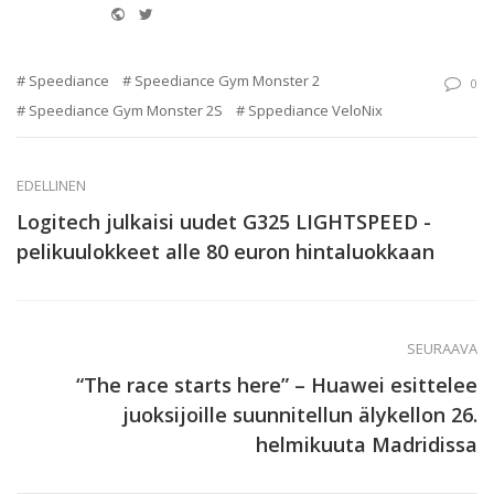
Website
Twitter
Speediance
Speediance Gym Monster 2
0
Speediance Gym Monster 2S
Sppediance VeloNix
EDELLINEN
Logitech julkaisi uudet G325 LIGHTSPEED -
pelikuulokkeet alle 80 euron hintaluokkaan
SEURAAVA
“The race starts here” – Huawei esittelee
juoksijoille suunnitellun älykellon 26.
helmikuuta Madridissa