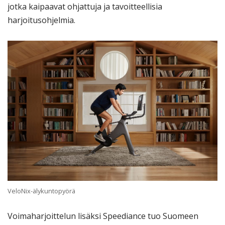
jotka kaipaavat ohjattuja ja tavoitteellisia
harjoitusohjelmia.
VeloNix-älykuntopyörä
Voimaharjoittelun lisäksi Speediance tuo Suomeen