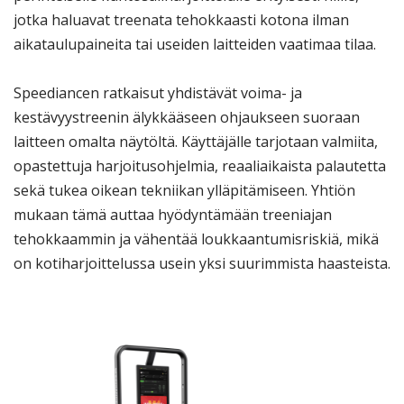
jotka haluavat treenata tehokkaasti kotona ilman
aikataulupaineita tai useiden laitteiden vaatimaa tilaa.
Speediancen ratkaisut yhdistävät voima- ja
kestävyystreenin älykkääseen ohjaukseen suoraan
laitteen omalta näytöltä. Käyttäjälle tarjotaan valmiita,
opastettuja harjoitusohjelmia, reaaliaikaista palautetta
sekä tukea oikean tekniikan ylläpitämiseen. Yhtiön
mukaan tämä auttaa hyödyntämään treeniajan
tehokkaammin ja vähentää loukkaantumisriskiä, mikä
on kotiharjoittelussa usein yksi suurimmista haasteista.