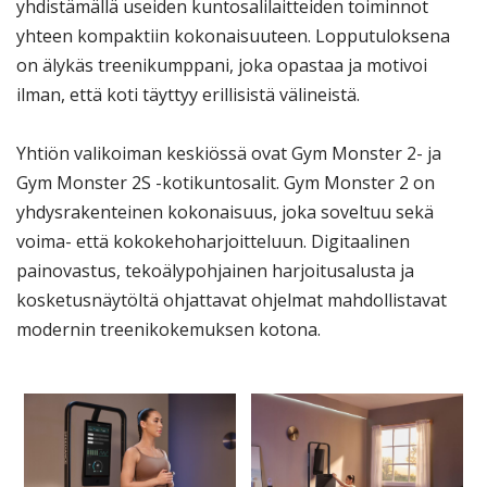
yhdistämällä useiden kuntosalilaitteiden toiminnot
yhteen kompaktiin kokonaisuuteen. Lopputuloksena
on älykäs treenikumppani, joka opastaa ja motivoi
ilman, että koti täyttyy erillisistä välineistä.
Yhtiön valikoiman keskiössä ovat Gym Monster 2- ja
Gym Monster 2S -kotikuntosalit. Gym Monster 2 on
yhdysrakenteinen kokonaisuus, joka soveltuu sekä
voima- että kokokehoharjoitteluun. Digitaalinen
painovastus, tekoälypohjainen harjoitusalusta ja
kosketusnäytöltä ohjattavat ohjelmat mahdollistavat
modernin treenikokemuksen kotona.