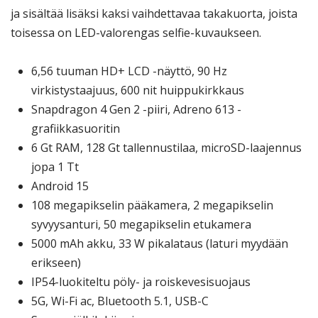
ja sisältää lisäksi kaksi vaihdettavaa takakuorta, joista
toisessa on LED-valorengas selfie-kuvaukseen.
6,56 tuuman HD+ LCD -näyttö, 90 Hz
virkistystaajuus, 600 nit huippukirkkaus
Snapdragon 4 Gen 2 -piiri, Adreno 613 -
grafiikkasuoritin
6 Gt RAM, 128 Gt tallennustilaa, microSD-laajennus
jopa 1 Tt
Android 15
108 megapikselin pääkamera, 2 megapikselin
syvyysanturi, 50 megapikselin etukamera
5000 mAh akku, 33 W pikalataus (laturi myydään
erikseen)
IP54-luokiteltu pöly- ja roiskevesisuojaus
5G, Wi-Fi ac, Bluetooth 5.1, USB-C