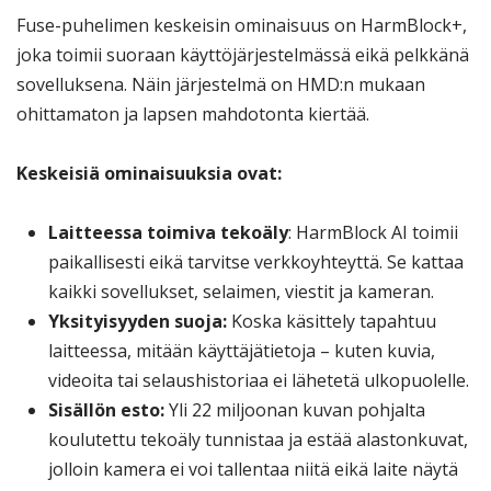
Fuse-puhelimen keskeisin ominaisuus on HarmBlock+,
joka toimii suoraan käyttöjärjestelmässä eikä pelkkänä
sovelluksena. Näin järjestelmä on HMD:n mukaan
ohittamaton ja lapsen mahdotonta kiertää.
Keskeisiä ominaisuuksia ovat:
Laitteessa toimiva tekoäly
: HarmBlock AI toimii
paikallisesti eikä tarvitse verkkoyhteyttä. Se kattaa
kaikki sovellukset, selaimen, viestit ja kameran.
Yksityisyyden suoja:
Koska käsittely tapahtuu
laitteessa, mitään käyttäjätietoja – kuten kuvia,
videoita tai selaushistoriaa ei lähetetä ulkopuolelle.
Sisällön esto:
Yli 22 miljoonan kuvan pohjalta
koulutettu tekoäly tunnistaa ja estää alastonkuvat,
jolloin kamera ei voi tallentaa niitä eikä laite näytä