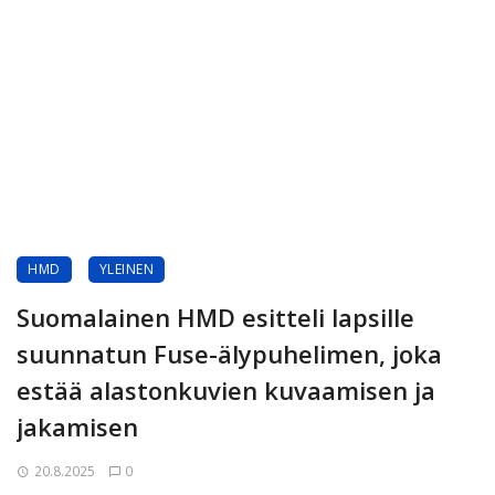
HMD
YLEINEN
Suomalainen HMD esitteli lapsille
suunnatun Fuse-älypuhelimen, joka
estää alastonkuvien kuvaamisen ja
jakamisen
20.8.2025
0