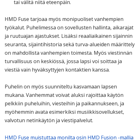
tai välitä niitä eteenpäin.
HMD Fuse tarjoaa myös monipuoliset vanhempien
työkalut. Puhelimessa on sovellusten hallinta, aikarajat
ja ruutuajan ajastukset. Lisäksi reaaliaikainen sijainnin
seuranta, sijaintihistoria sekä turva-alueiden määrittely
on mahdollista vanhempien toimesta. Myös viestinnän
turvallisuus on keskiössä, jossa lapsi voi soittaa ja
viestiä vain hyväksyttyjen kontaktien kanssa.
Puhelin on myös suunniteltu kasvamaan lapsen
mukana. Vanhemmat voivat aluksi rajoittaa käytön
pelkkiin puheluihin, viesteihin ja paikannukseen, ja
myöhemmin avata esimerkiksi musiikkisovellukset,
valvotun netinkäytön ja viestipalvelut.
HMD Fuse muistuttaa monilta osin HMD Fusion -mallia