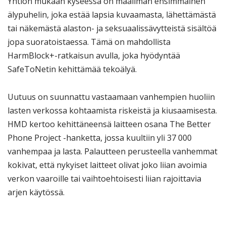
Yhtiön mukaan kyseessä on maailman ensimmäinen
älypuhelin, joka estää lapsia kuvaamasta, lähettämästä
tai näkemästä alaston- ja seksuaalissävytteistä sisältöä
jopa suoratoistaessa. Tämä on mahdollista
HarmBlock+-ratkaisun avulla, joka hyödyntää
SafeToNetin kehittämää tekoälyä.
Uutuus on suunnattu vastaamaan vanhempien huoliin
lasten verkossa kohtaamista riskeistä ja kiusaamisesta.
HMD kertoo kehittäneensä laitteen osana The Better
Phone Project -hanketta, jossa kuultiin yli 37 000
vanhempaa ja lasta. Palautteen perusteella vanhemmat
kokivat, että nykyiset laitteet olivat joko liian avoimia
verkon vaaroille tai vaihtoehtoisesti liian rajoittavia
arjen käytössä.