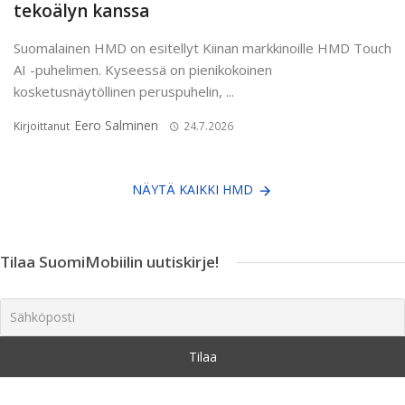
tekoälyn kanssa
Suomalainen HMD on esitellyt Kiinan markkinoille HMD Touch
AI -puhelimen. Kyseessä on pienikokoinen
kosketusnäytöllinen peruspuhelin, ...
Eero Salminen
Kirjoittanut
24.7.2026
NÄYTÄ KAIKKI HMD
Tilaa SuomiMobiilin uutiskirje!