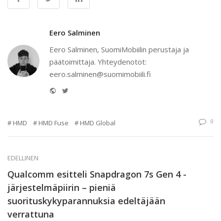
Eero Salminen
Eero Salminen, SuomiMobiilin perustaja ja
päätoimittaja. Yhteydenotot:
eero.salminen@suomimobiili.fi
Website
Twitter
0
HMD
HMD Fuse
HMD Global
EDELLINEN
Qualcomm esitteli Snapdragon 7s Gen 4 -
järjestelmäpiirin – pieniä
suorituskykyparannuksia edeltäjään
verrattuna