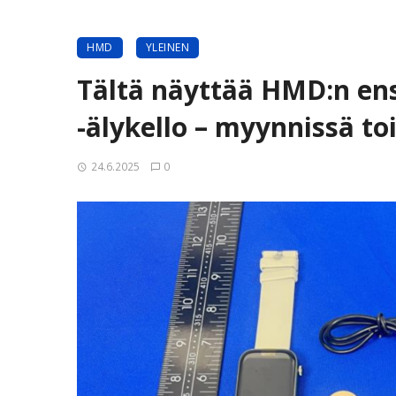
HMD
YLEINEN
Tältä näyttää HMD:n e
-älykello – myynnissä toi
24.6.2025
0