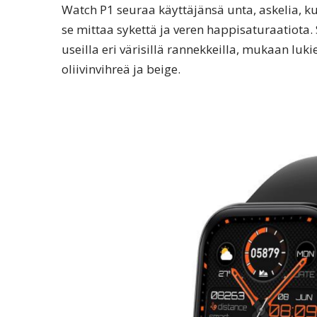
Watch P1 seuraa käyttäjänsä unta, askelia, kul
se mittaa sykettä ja veren happisaturaatiota. S
useilla eri värisillä rannekkeilla, mukaan luki
oliivinvihreä ja beige.