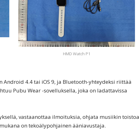
HMD Watch P1
 Android 4.4 tai iOS 9, ja Bluetooth-yhteydeksi riittää
ahtuu Pubu Wear -sovelluksella, joka on ladattavissa
tyksellä, vastaanottaa ilmoituksia, ohjata musiikin toisto
 mukana on tekoälypohjainen ääniavustaja.