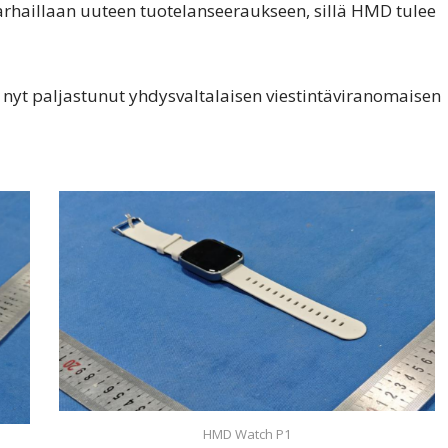
rhaillaan uuteen tuotelanseeraukseen, sillä HMD tulee
 nyt paljastunut yhdysvaltalaisen viestintäviranomaisen
HMD Watch P1