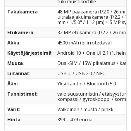
tuki muistikortille
Takakamera
:
48 MP pääkamera (f/2.0 / 26 mm / 
ultralaajakulmakamera (f/2.2 / 1
mm / 1/5.0" / 1.12 µm) + 5 MP syv
Etukamera
:
32 MP etukamera (f/2.2 / 26 mm / 
Akku
:
4500 mAh (ei irrotettava)
Käyttöjärjestelmä
:
Android 10 + One UI 2.1 (1. heinä
Muuta
:
Dual-SIM / 15W pikalataus / kasv
Liitännät
:
USB-C / USB 2.0 / NFC
Ääni
:
Yksi kaiutin / Bluetooth 5.0
Tunnistimet
:
valoisuustunnistin / etäisyystunnis
kompassi / gyroskooppi / sormenj
Värit
:
Valkoinen / musta / pinkki
Hinta
:
399 – 479 euroa