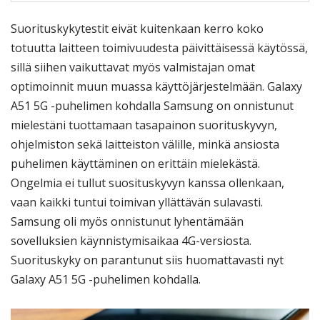
Suorituskykytestit eivät kuitenkaan kerro koko
totuutta laitteen toimivuudesta päivittäisessä käytössä,
sillä siihen vaikuttavat myös valmistajan omat
optimoinnit muun muassa käyttöjärjestelmään. Galaxy
A51 5G -puhelimen kohdalla Samsung on onnistunut
mielestäni tuottamaan tasapainon suorituskyvyn,
ohjelmiston sekä laitteiston välille, minkä ansiosta
puhelimen käyttäminen on erittäin mielekästä.
Ongelmia ei tullut suosituskyvyn kanssa ollenkaan,
vaan kaikki tuntui toimivan yllättävän sulavasti.
Samsung oli myös onnistunut lyhentämään
sovelluksien käynnistymisaikaa 4G-versiosta.
Suorituskyky on parantunut siis huomattavasti nyt
Galaxy A51 5G -puhelimen kohdalla.