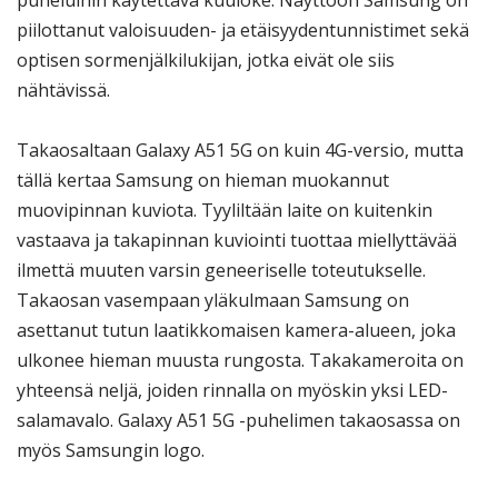
puheluihin käytettävä kuuloke. Näyttöön Samsung on
piilottanut valoisuuden- ja etäisyydentunnistimet sekä
optisen sormenjälkilukijan, jotka eivät ole siis
nähtävissä.
Takaosaltaan Galaxy A51 5G on kuin 4G-versio, mutta
tällä kertaa Samsung on hieman muokannut
muovipinnan kuviota. Tyyliltään laite on kuitenkin
vastaava ja takapinnan kuviointi tuottaa miellyttävää
ilmettä muuten varsin geneeriselle toteutukselle.
Takaosan vasempaan yläkulmaan Samsung on
asettanut tutun laatikkomaisen kamera-alueen, joka
ulkonee hieman muusta rungosta. Takakameroita on
yhteensä neljä, joiden rinnalla on myöskin yksi LED-
salamavalo. Galaxy A51 5G -puhelimen takaosassa on
myös Samsungin logo.