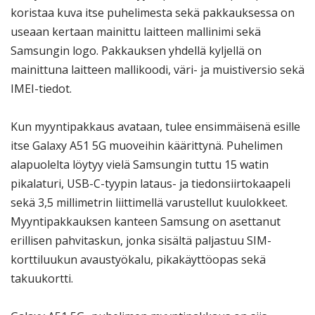
koristaa kuva itse puhelimesta sekä pakkauksessa on
useaan kertaan mainittu laitteen mallinimi sekä
Samsungin logo. Pakkauksen yhdellä kyljellä on
mainittuna laitteen mallikoodi, väri- ja muistiversio sekä
IMEI-tiedot.
Kun myyntipakkaus avataan, tulee ensimmäisenä esille
itse Galaxy A51 5G muoveihin käärittynä. Puhelimen
alapuolelta löytyy vielä Samsungin tuttu 15 watin
pikalaturi, USB-C-tyypin lataus- ja tiedonsiirtokaapeli
sekä 3,5 millimetrin liittimellä varustellut kuulokkeet.
Myyntipakkauksen kanteen Samsung on asettanut
erillisen pahvitaskun, jonka sisältä paljastuu SIM-
korttiluukun avaustyökalu, pikakäyttöopas sekä
takuukortti.