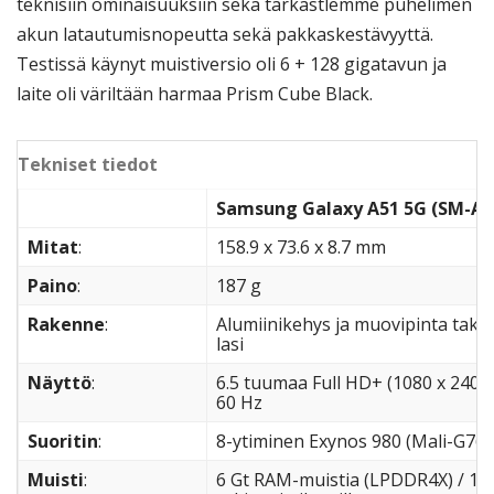
teknisiin ominaisuuksiin sekä tarkastlemme puhelimen
akun latautumisnopeutta sekä pakkaskestävyyttä.
Testissä käynyt muistiversio oli 6 + 128 gigatavun ja
laite oli väriltään harmaa Prism Cube Black.
Tekniset tiedot
Samsung Galaxy A51 5G (SM-A5
Mitat
:
158.9 x 73.6 x 8.7 mm
Paino
:
187 g
Rakenne
:
Alumiinikehys ja muovipinta takan
lasi
Näyttö
:
6.5 tuumaa Full HD+ (1080 x 2400
60 Hz
Suoritin
:
8-ytiminen Exynos 980 (Mali-G76
Muisti
:
6 Gt RAM-muistia (LPDDR4X) / 128 G