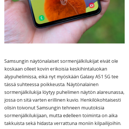
Samsungin näytönalaiset sormenjälkilukijat eivät ole
koskaan olleet kovin erikoisia keskihintaluokan
älypuhelimissa, eikä nyt myöskään Galaxy A51 5G tee
tässä suhteessa poikkeusta. Näytönalainen
sormenjälkilukija löytyy puhelimen näytön alareunassa,
jossa on sitä varten erillinen kuvio. Henkilökohtaisesti
olisin toivonut Samsungin tehneen muutoksia
sormenjälkilukijaan, mutta edelleen toiminta on aika
takkuista sekä hidasta verrattuna moniin kilpailijoihin.