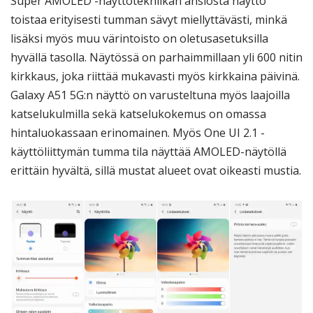
Super AMOLED -näyttötekniikan ansiosta näyttö
toistaa erityisesti tumman sävyt miellyttävästi, minkä
lisäksi myös muu värintoisto on oletusasetuksilla
hyvällä tasolla. Näytössä on parhaimmillaan yli 600 nitin
kirkkaus, joka riittää mukavasti myös kirkkaina päivinä.
Galaxy A51 5G:n näyttö on varusteltuna myös laajoilla
katselukulmilla sekä katselukokemus on omassa
hintaluokassaan erinomainen. Myös One UI 2.1 -
käyttöliittymän tumma tila näyttää AMOLED-näytöllä
erittäin hyvältä, sillä mustat alueet ovat oikeasti mustia.