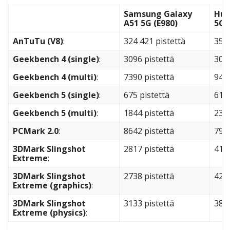
Samsung Galaxy
Hua
A51 5G (E980)
5G 
AnTuTu (V8)
:
324 421 pistettä
354 
Geekbench 4 (single)
:
3096 pistettä
3011
Geekbench 4 (multi)
:
7390 pistettä
9440
Geekbench 5 (single)
:
675 pistettä
610 
Geekbench 5 (multi)
:
1844 pistettä
2326
PCMark 2.0
:
8642 pistettä
7930
3DMark Slingshot
2817 pistettä
4125
Extreme
:
3DMark Slingshot
2738 pistettä
4225
Extreme (graphics)
:
3DMark Slingshot
3133 pistettä
3812
Extreme (physics)
: