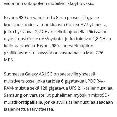
viidennen sukupolven mobiiliverkkoyhteyksiä.
Exynos 980 on valmistettu 8 nm prosessilla, ja se
koostuu kahdesta tehokkaasta Cortex-A77-ytimestä,
jotka hyrräävät 2,2 GHz:n kellotaajuudella. Piirissä on
myös kuusi Cortex-A55-ydintä, jotka toimivat 1,8 GHz:n
kellotaajuudella. Exynos 980 -järjestelmäpiirin
grafiikkasuorituskyvystä on vastaamassa Mali-G76
MP5.
Suomessa Galaxy A51 5G on saataville yhdessä
muistiversiossa, joka tarjoaa 6 gigatavua LPDDR4x-
RAM-muistia sekä 128 gigatavua UFS 2.1 -tallennustilaa.
Samsung on varustellut puhelimen myöskin microSD-
muistikorttipaikalla, jonka avulla tallennustilaa saadaan
laajennettua tarvittaessa.