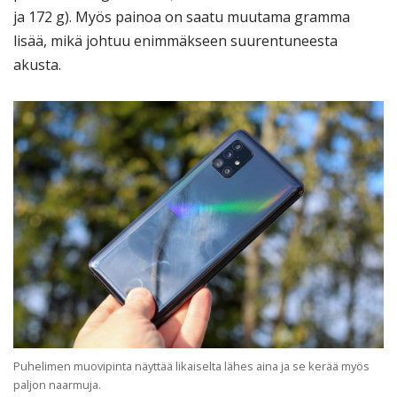
ja 172 g). Myös painoa on saatu muutama gramma
lisää, mikä johtuu enimmäkseen suurentuneesta
akusta.
Puhelimen muovipinta näyttää likaiselta lähes aina ja se kerää myös
paljon naarmuja.