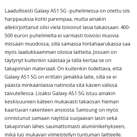
Laadullisesti Galaxy A51 5G -puhelimessa on otettu siis
harppauksia kohti parempaa, mutta ainakin
allekirjoittanut olisi vielä toivonut lasia takaosaan. 400-
500 euron puhelimelta ei varmasti toivoisi muovia
missään muodossa, sillä samassa hintahaarukassa saa
myös laadukkaamman oloisia laitteita. Jossain on
täytynyt kuitenkin säästää ja tällä kertaa se on
takapinnan materiaali. On kuitenkin todettava, että
Galaxy A51 5G on erittäin jämäkkä laite, sillä se ei
päästä minkäänlaisia natinoita sitä käsien välissä
taivutellessa. Lisäksi Galaxy A51 5G istuu ainakin
keskisuureen käteen mukavasti takaosan hieman
kaartuvan rakenteen ansiosta. Samsung on myös
onnistunut samaan näyttöä suojaavan lasin sekä
takapinnan lähes saumattomasti alumiinikehykseen,
mikä luo mukavan viimeistellyn tuntuman laitteelle.