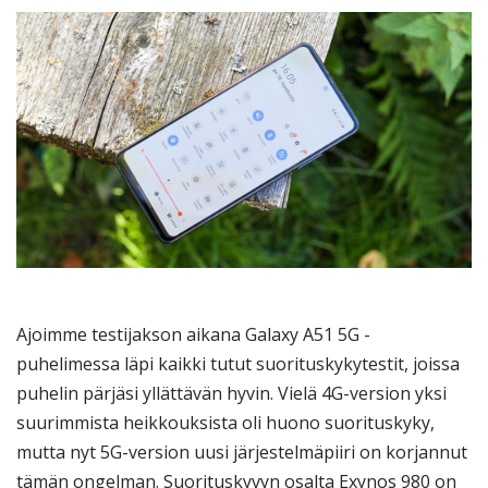
Ajoimme testijakson aikana Galaxy A51 5G -
puhelimessa läpi kaikki tutut suorituskykytestit, joissa
puhelin pärjäsi yllättävän hyvin. Vielä 4G-version yksi
suurimmista heikkouksista oli huono suorituskyky,
mutta nyt 5G-version uusi järjestelmäpiiri on korjannut
tämän ongelman. Suorituskyvyn osalta Exynos 980 on