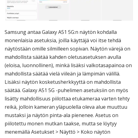
Samsung antaa Galaxy A51 5G:n näytön kohdalla
monenlaisia asetuksia, joilla käyttäjä voi itse tehdä
näytöstään omille silmilleen sopivan. Näytön värejä on
mahdollista säätää kahden oletusasetuksen avulla
(eloisa, luonnollinen), minkä lisäksi valkotasapainoa on
mahdollista säätää vielä viileän ja lämpimän välillä.
Lisäksi näytön kosketusherkkyyttä on mahdollista
säätää. Galaxy A51 5G -puhelimen asetuksiin on myös
lisätty mahdollisuus piilottaa etukameraa varten tehty
reikä, jolloin kameran yläpuolella oleva alue muuttuu
mustaksi ja näytön pinta-ala pienenee. Asetus on
piilotettu monen mutkan taakse, mutta se löytyy
menemällä Asetukset > Näyttö > Koko näytön