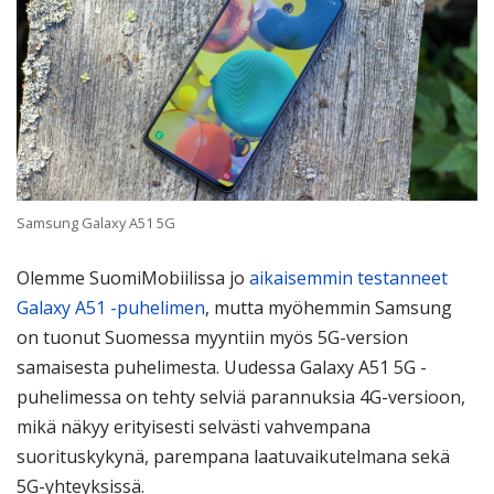
Samsung Galaxy A51 5G
Olemme SuomiMobiilissa jo
aikaisemmin testanneet
Galaxy A51 -puhelimen
, mutta myöhemmin Samsung
on tuonut Suomessa myyntiin myös 5G-version
samaisesta puhelimesta. Uudessa Galaxy A51 5G -
puhelimessa on tehty selviä parannuksia 4G-versioon,
mikä näkyy erityisesti selvästi vahvempana
suorituskykynä, parempana laatuvaikutelmana sekä
5G-yhteyksissä.