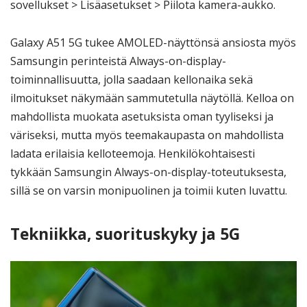
sovellukset > Lisäasetukset > Piilota kamera-aukko.
Galaxy A51 5G tukee AMOLED-näyttönsä ansiosta myös
Samsungin perinteistä Always-on-display-
toiminnallisuutta, jolla saadaan kellonaika sekä
ilmoitukset näkymään sammutetulla näytöllä. Kelloa on
mahdollista muokata asetuksista oman tyyliseksi ja
väriseksi, mutta myös teemakaupasta on mahdollista
ladata erilaisia kelloteemoja. Henkilökohtaisesti
tykkään Samsungin Always-on-display-toteutuksesta,
sillä se on varsin monipuolinen ja toimii kuten luvattu.
Tekniikka, suorituskyky ja 5G