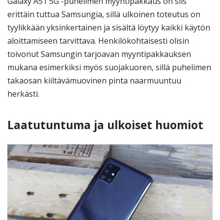
Galaxy A51 5G -puhelimen myyntipakkaus on siis
erittäin tuttua Samsungia, sillä ulkoinen toteutus on
tyylikkään yksinkertainen ja sisältä löytyy kaikki käytön
aloittamiseen tarvittava. Henkilökohtaisesti olisin
toivonut Samsungin tarjoavan myyntipakkauksen
mukana esimerkiksi myös suojakuoren, sillä puhelimen
takaosan kiiltävämuovinen pinta naarmuuntuu
herkästi.
Laatutuntuma ja ulkoiset huomiot