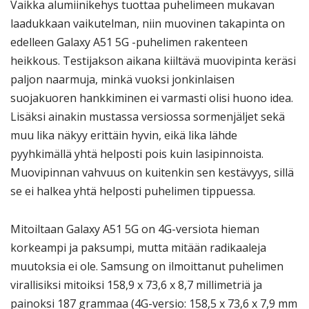
Vaikka alumiinikehys tuottaa puhelimeen mukavan
laadukkaan vaikutelman, niin muovinen takapinta on
edelleen Galaxy A51 5G -puhelimen rakenteen
heikkous. Testijakson aikana kiiltävä muovipinta keräsi
paljon naarmuja, minkä vuoksi jonkinlaisen
suojakuoren hankkiminen ei varmasti olisi huono idea.
Lisäksi ainakin mustassa versiossa sormenjäljet sekä
muu lika näkyy erittäin hyvin, eikä lika lähde
pyyhkimällä yhtä helposti pois kuin lasipinnoista.
Muovipinnan vahvuus on kuitenkin sen kestävyys, sillä
se ei halkea yhtä helposti puhelimen tippuessa.
Mitoiltaan Galaxy A51 5G on 4G-versiota hieman
korkeampi ja paksumpi, mutta mitään radikaaleja
muutoksia ei ole. Samsung on ilmoittanut puhelimen
virallisiksi mitoiksi 158,9 x 73,6 x 8,7 millimetriä ja
painoksi 187 grammaa (4G-versio: 158,5 x 73,6 x 7,9 mm