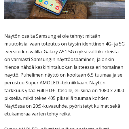
Näytön osalta Samsung ei ole tehnyt mitään
muutoksia, vaan toteutus on täysin identtinen 4G- ja 5G
-versioiden välillä. Galaxy A51 5G:n yksi valttikorteista
on varmasti Samsungin näyttöosaaminen, ja onkin
hienoa nähdä keskihintaluokan laitteessa erinomainen
näyttö. Puhelimen näyttö on kooltaan 6,5 tuumaa ja se
perustuu Super AMOLED -tekniikkaan. Näytön
tarkkuus yltää Full HD+ -tasolle, eli siinä on 1080 x 2400
pikseliä, mikä tekee 405 pikseliä tuumaa kohden.
Näytössä on 20:9-kuvasuhde, pyöristetyt kulmat sekä
etukameraa varten tehty reikä.