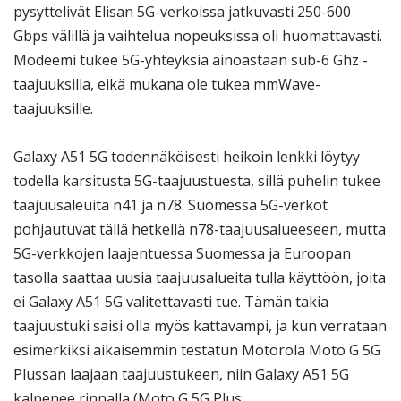
pysyttelivät Elisan 5G-verkoissa jatkuvasti 250-600
Gbps välillä ja vaihtelua nopeuksissa oli huomattavasti.
Modeemi tukee 5G-yhteyksiä ainoastaan sub-6 Ghz -
taajuuksilla, eikä mukana ole tukea mmWave-
taajuuksille.
Galaxy A51 5G todennäköisesti heikoin lenkki löytyy
todella karsitusta 5G-taajuustuesta, sillä puhelin tukee
taajuusaleuita n41 ja n78. Suomessa 5G-verkot
pohjautuvat tällä hetkellä n78-taajuusalueeseen, mutta
5G-verkkojen laajentuessa Suomessa ja Euroopan
tasolla saattaa uusia taajuusalueita tulla käyttöön, joita
ei Galaxy A51 5G valitettavasti tue. Tämän takia
taajuustuki saisi olla myös kattavampi, ja kun verrataan
esimerkiksi aikaisemmin testatun Motorola Moto G 5G
Plussan laajaan taajuustukeen, niin Galaxy A51 5G
kalpenee rinnalla (Moto G 5G Plus: