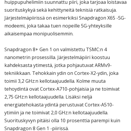
huippupuhelimiin suunnattu piiri, joka tarjoaa loistavaa
suorituskykyä sekä kehittyneitä teknisiä ratkaisuja.
Järjestelmäpiirissä on esimerkiksi Snapdragon X65 -5G-
modeemi, joka takaa tuen nopeille 5G-yhteyksille
aikaisempaa monipuolisemmin.
Snapdragon 8+ Gen 1 on valmistettu TSMC:n 4
nanometrin prosessilla. Järjestelmäpiiri koostuu
kahdeksasta ytimestä, jotka pohjautuvat ARMv9-
tekniikkaan. Tehokkain ydin on Cortex-X2-ydin, joka
toimii 3,2 GHz:n kellotaajuudella. Kolme muuta
tehoydintä ovat Cortex-A710-pohjaisia ja ne toimivat
2,75 GHz:n kellotaajuudella. Lisäksi neljä
energiatehokasta ydintä perustuvat Cortex-A510-
ytimiin ja ne toimivat 2,0 GHz:n kellotaajuudella.
Suorituskyvyn pitäisi olla 10 prosenttia parempi kuin
Snapdragon 8 Gen 1 -piirissä.