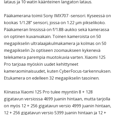
lataus ja 10 watin käänteinen langaton lataus.
Pääkamerana toimii Sony IMX707 -sensori. Kyseessä on
kookas 1/1.28” sensori, jossa on 1.22 μm pikselikoko.
Pääkameran linssissä on f/1.88-aukko sekä kamerassa
on optinen kuvanvakain. Toinen kameroista on 50
megapikselin ultralaajakulmakamera ja kolmas on 50
megapikselin 2x optiseen zoomaukseen kykenevä
telekamera parempia muotokuvia varten. Xiaomi 12S
Pro tarjoaa myöskin uudet kehittyneet
kameraominaisuudet, kuten CyberFocus-tarkennuksen.
Etukamera on edelleen 32 megapikselin tasoinen.
Kiinassa Xiaomi 12S Pro tulee myyntiin 8 + 128
gigatavun versiossa 4699 juanin hintaan, mutta tarjolla
on myös 12 + 256 gigatavun versio 4999 juanin hintaan,
12 + 256 gigatavun versio 5399 juanin hintaan ja 12 +