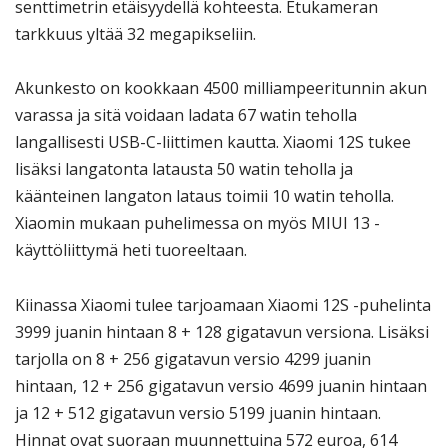
senttimetrin etäisyydellä kohteesta. Etukameran
tarkkuus yltää 32 megapikseliin.
Akunkesto on kookkaan 4500 milliampeeritunnin akun
varassa ja sitä voidaan ladata 67 watin teholla
langallisesti USB-C-liittimen kautta. Xiaomi 12S tukee
lisäksi langatonta latausta 50 watin teholla ja
käänteinen langaton lataus toimii 10 watin teholla.
Xiaomin mukaan puhelimessa on myös MIUI 13 -
käyttöliittymä heti tuoreeltaan.
Kiinassa Xiaomi tulee tarjoamaan Xiaomi 12S -puhelinta
3999 juanin hintaan 8 + 128 gigatavun versiona. Lisäksi
tarjolla on 8 + 256 gigatavun versio 4299 juanin
hintaan, 12 + 256 gigatavun versio 4699 juanin hintaan
ja 12 + 512 gigatavun versio 5199 juanin hintaan.
Hinnat ovat suoraan muunnettuina 572 euroa, 614