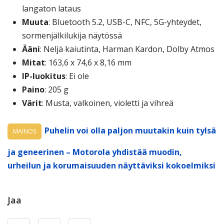
langaton lataus
Muuta
: Bluetooth 5.2, USB-C, NFC, 5G-yhteydet,
sormenjälkilukija näytössä
Ääni
: Neljä kaiutinta, Harman Kardon, Dolby Atmos
Mitat
: 163,6 x 74,6 x 8,16 mm
IP-luokitus
: Ei ole
Paino
: 205 g
Värit
: Musta, valkoinen, violetti ja vihreä
Puhelin voi olla paljon muutakin kuin tylsä
MAINOS
ja geneerinen – Motorola yhdistää muodin,
urheilun ja korumaisuuden näyttäviksi kokoelmiksi
Jaa