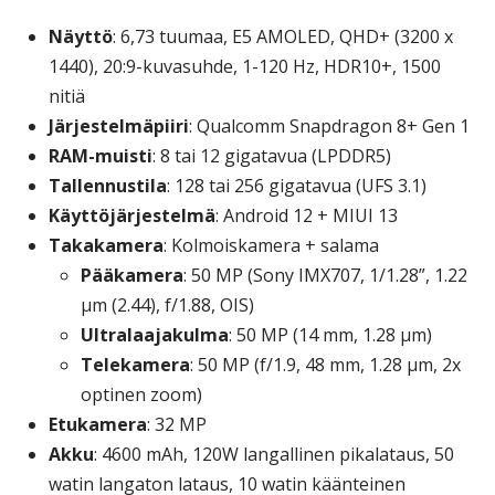
Näyttö
: 6,73 tuumaa, E5 AMOLED, QHD+ (3200 x
1440), 20:9-kuvasuhde, 1-120 Hz, HDR10+, 1500
nitiä
Järjestelmäpiiri
: Qualcomm Snapdragon 8+ Gen 1
RAM-muisti
: 8 tai 12 gigatavua (LPDDR5)
Tallennustila
: 128 tai 256 gigatavua (UFS 3.1)
Käyttöjärjestelmä
: Android 12 + MIUI 13
Takakamera
: Kolmoiskamera + salama
Pääkamera
: 50 MP (Sony IMX707, 1/1.28”, 1.22
μm (2.44), f/1.88, OIS)
Ultralaajakulma
: 50 MP (14 mm, 1.28 μm)
Telekamera
: 50 MP (f/1.9, 48 mm, 1.28 μm, 2x
optinen zoom)
Etukamera
: 32 MP
Akku
: 4600 mAh, 120W langallinen pikalataus, 50
watin langaton lataus, 10 watin käänteinen