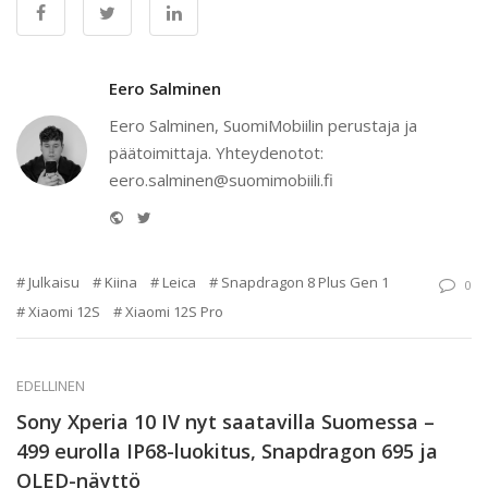
Eero Salminen
Eero Salminen, SuomiMobiilin perustaja ja
päätoimittaja. Yhteydenotot:
eero.salminen@suomimobiili.fi
Website
Twitter
Julkaisu
Kiina
Leica
Snapdragon 8 Plus Gen 1
0
Xiaomi 12S
Xiaomi 12S Pro
EDELLINEN
Sony Xperia 10 IV nyt saatavilla Suomessa –
499 eurolla IP68-luokitus, Snapdragon 695 ja
OLED-näyttö