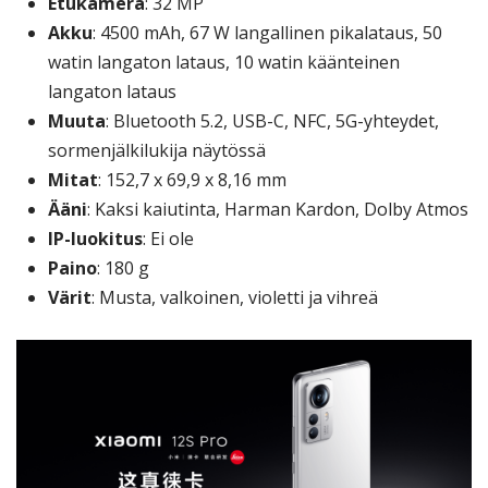
Etukamera
: 32 MP
Akku
: 4500 mAh, 67 W langallinen pikalataus, 50
watin langaton lataus, 10 watin käänteinen
langaton lataus
Muuta
: Bluetooth 5.2, USB-C, NFC, 5G-yhteydet,
sormenjälkilukija näytössä
Mitat
: 152,7 x 69,9 x 8,16 mm
Ääni
: Kaksi kaiutinta, Harman Kardon, Dolby Atmos
IP-luokitus
: Ei ole
Paino
: 180 g
Värit
: Musta, valkoinen, violetti ja vihreä