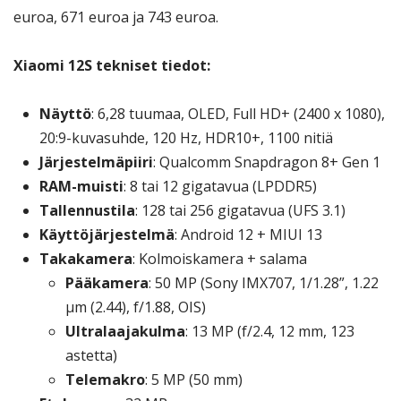
euroa, 671 euroa ja 743 euroa.
Xiaomi 12S tekniset tiedot:
Näyttö
: 6,28 tuumaa, OLED, Full HD+ (2400 x 1080),
20:9-kuvasuhde, 120 Hz, HDR10+, 1100 nitiä
Järjestelmäpiiri
: Qualcomm Snapdragon 8+ Gen 1
RAM-muisti
: 8 tai 12 gigatavua (LPDDR5)
Tallennustila
: 128 tai 256 gigatavua (UFS 3.1)
Käyttöjärjestelmä
: Android 12 + MIUI 13
Takakamera
: Kolmoiskamera + salama
Pääkamera
: 50 MP (Sony IMX707, 1/1.28”, 1.22
μm (2.44), f/1.88, OIS)
Ultralaajakulma
: 13 MP (f/2.4, 12 mm, 123
astetta)
Telemakro
: 5 MP (50 mm)