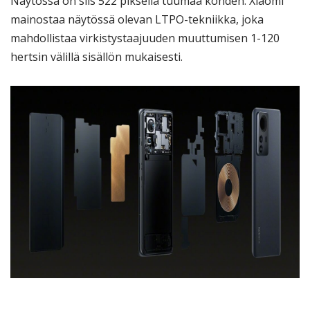
Näytössä on siis 522 pikseliä tuumaa kohden. Xiaomi
mainostaa näytössä olevan LTPO-tekniikka, joka
mahdollistaa virkistystaajuuden muuttumisen 1-120
hertsin välillä sisällön mukaisesti.