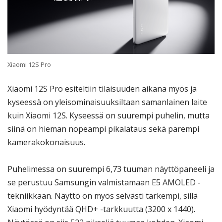
Xiaomi 12S Pro
Xiaomi 12S Pro esiteltiin tilaisuuden aikana myös ja
kyseessä on yleisominaisuuksiltaan samanlainen laite
kuin Xiaomi 12S. Kyseessä on suurempi puhelin, mutta
siinä on hieman nopeampi pikalataus sekä parempi
kamerakokonaisuus.
Puhelimessa on suurempi 6,73 tuuman näyttöpaneeli ja
se perustuu Samsungin valmistamaan E5 AMOLED -
tekniikkaan. Näyttö on myös selvästi tarkempi, sillä
Xiaomi hyödyntää QHD+ -tarkkuutta (3200 x 1440).