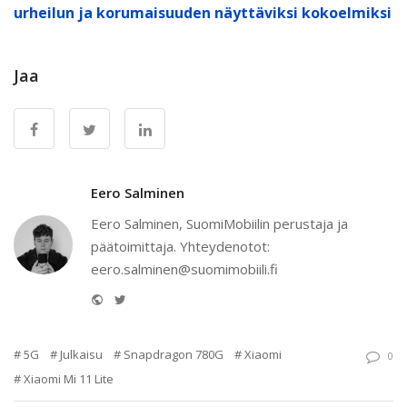
urheilun ja korumaisuuden näyttäviksi kokoelmiksi
Jaa
Eero Salminen
Eero Salminen, SuomiMobiilin perustaja ja
päätoimittaja. Yhteydenotot:
eero.salminen@suomimobiili.fi
Website
Twitter
5G
Julkaisu
Snapdragon 780G
Xiaomi
0
Xiaomi Mi 11 Lite