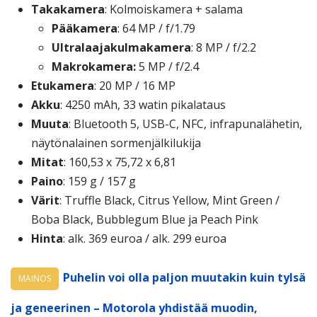
Takakamera
: Kolmoiskamera + salama
Pääkamera
: 64 MP / f/1.79
Ultralaajakulmakamera
: 8 MP / f/2.2
Makrokamera:
5 MP / f/2.4
Etukamera
: 20 MP / 16 MP
Akku
: 4250 mAh, 33 watin pikalataus
Muuta
: Bluetooth 5, USB-C, NFC, infrapunalähetin,
näytönalainen sormenjälkilukija
Mitat
: 160,53 x 75,72 x 6,81
Paino
: 159 g / 157 g
Värit
: Truffle Black, Citrus Yellow, Mint Green /
Boba Black, Bubblegum Blue ja Peach Pink
Hinta
: alk. 369 euroa / alk. 299 euroa
Puhelin voi olla paljon muutakin kuin tylsä
MAINOS
ja geneerinen – Motorola yhdistää muodin,