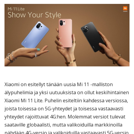
Xiaomi on esitellyt tänään uusia Mi 11 -malliston
älypuhelimia ja yksi uutuuksista on ollut keskihintainen
Xiaomi Mi 11 Lite. Puhelin esiteltiin kahdessa versiossa,
joista toisessa on 5G-yhteydet ja toisessa vastaavasti
yhteydet rajoittuvat 4G:hen. Molemmat versiot tulevat
saataville globaalisti, mutta valikoiduilla markkinoilla
nähdään 4G-versio ja valikoiduilla vastaavasti 5G-versio.