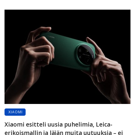
XIAOMI
Xiaomi esitteli uusia puhelimia, Leica-
erikoismallin ja läjän muita uutuuksia – ei