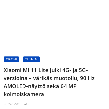
XIAOMI
YLEINEN
Xiaomi Mi 11 Lite julki 4G- ja 5G-
versioina – värikäs muotoilu, 90 Hz
AMOLED-näyttö sekä 64 MP
kolmoiskamera
29.3.2021
0