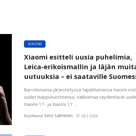
XIAOMI
Xiaomi esitteli uusia puhelimia,
Leica-erikoismallin ja läjän muit
uutuuksia – ei saataville Suomes
Barcelonassa järjestetyssä tapahtumassa Xiaomi esitt
uudet huipputuotteensa. Valikoimaa täydentävät uude
Xiaomi 17- ja Xiaomi 17 ...
Eero Salminen
Kirjoittanut
28.2.2026