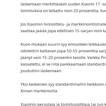
laskemaan merkittävästi uuden Xiaomi 17 -s
toimituksia on leikattu noin 20 prosenttia, ku
Jos Xiaomin hinnoittelu- ja markkinointistrat
saattaa jäädä jopa edellisen 15-sarjan noin k
Kuon mukaan suurin syy ennusteen leikkaukse
odotettiin kattavan jopa 50-55 prosenttia sa
jäänyt vain 15-20 prosentin tasolle. Vaikka P
kasvatettu, ei se riitä paikkaamaan standard
jouduttiin laskemaan.
Yksi keskeinen syy standardimallin heikkoon 
Kiinan markkinoilla.
Xiaomin perustaja ja toimitusjohtaja Lei Jun