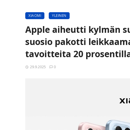
XIAOMI
YLEINEN
Apple aiheutti kylmän s
suosio pakotti leikkaam
tavoitteita 20 prosentill
29.9.2025
0