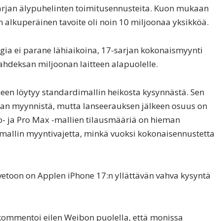
arjan älypuhelinten toimitusennusteita. Kuon mukaan
n alkuperäinen tavoite oli noin 10 miljoonaa yksikköä.
egia ei parane lähiaikoina, 17-sarjan kokonaismyynti
ahdeksan miljoonan laitteen alapuolelle.
en löytyy standardimallin heikosta kysynnästä. Sen
rjan myynnistä, mutta lanseerauksen jälkeen osuus on
ro- ja Pro Max -mallien tilausmääriä on hieman
imallin myyntivajetta, minkä vuoksi kokonaisennustetta
vetoon on Applen iPhone 17:n yllättävän vahva kysyntä
 kommentoi eilen Weibon puolella, että monissa