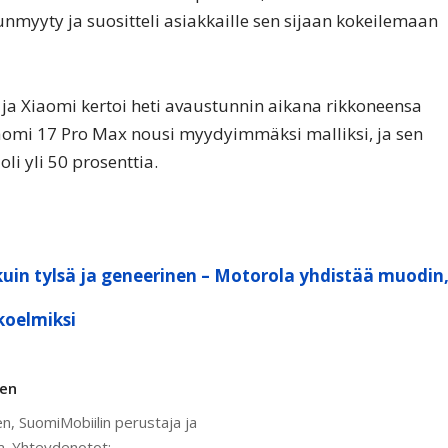
myyty ja suositteli asiakkaille sen sijaan kokeilemaan
 ja Xiaomi kertoi heti avaustunnin aikana rikkoneensa
iaomi 17 Pro Max nousi myydyimmäksi malliksi, ja sen
li yli 50 prosenttia.
kuin tylsä ja geneerinen – Motorola yhdistää muodin
koelmiksi
nen
n, SuomiMobiilin perustaja ja
a. Yhteydenotot: