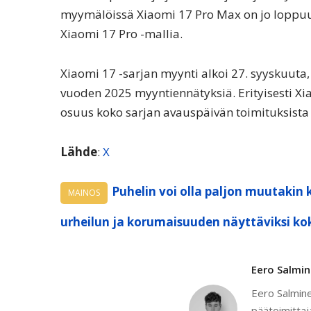
myymälöissä Xiaomi 17 Pro Max on jo loppuun
Xiaomi 17 Pro -mallia.
Xiaomi 17 -sarjan myynti alkoi 27. syyskuuta,
vuoden 2025 myyntiennätyksiä. Erityisesti X
osuus koko sarjan avauspäivän toimituksista o
Lähde
:
X
Puhelin voi olla paljon muutakin 
MAINOS
urheilun ja korumaisuuden näyttäviksi ko
Eero Salmi
Eero Salmine
päätoimittaj