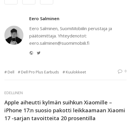
Eero Salminen
Eero Salminen, SuomiMobiilin perustaja ja
päätoimittaja. Yhteydenotot:
eero.salminen@suomimobiili.fi
Website
Twitter
0
Dell
Dell Pro Plus Earbuds
Kuulokkeet
EDELLINEN
Apple aiheutti kylmän suihkun Xiaomille –
iPhone 17:n suosio pakotti leikkaamaan Xiaomi
17 -sarjan tavoitteita 20 prosentilla