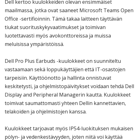
Dell kertoo kuulokkeiden olevan ensimmäiset
maailmassa, jotka ovat saaneet Microsoft Teams Open
Office -sertifioinnin. Tämä takaa laitteen täyttävän
tiukat suorituskykyvaatimukset ja toimivan
luotettavasti myös avokonttoreissa ja muissa
meluisissa ympäristöissä.
Dell Pro Plus Earbuds -kuulokkeet on suunniteltu
vastaamaan sekä loppukäyttäjien että IT-osastojen
tarpeisiin. Käyttöönotto ja hallinta onnistuvat
keskitetysti, ja ohjelmistopäivitykset voidaan tehdä Dell
Display and Peripheral Managerin kautta. Kuulokkeet
toimivat saumattomasti yhteen Dellin kannettavien,
telakoiden ja ohjelmistojen kanssa.
Kuulokkeet tarjoavat myös IP54-luokituksen mukaisen
pölyn- ja vedenkestävyyden, joten niitä voi käyttää