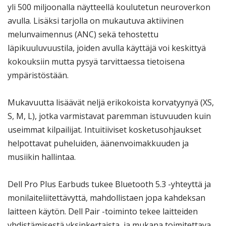
yli 500 miljoonalla näytteellä koulutetun neuroverkon
avulla. Lisäksi tarjolla on mukautuva aktiivinen
melunvaimennus (ANC) sekä tehostettu
läpikuuluvuustila, joiden avulla käyttäjä voi keskittyä
kokouksiin mutta pysyä tarvittaessa tietoisena
ympäristöstään.
Mukavuutta lisäävät neljä erikokoista korvatyynyä (XS,
S, M, L), jotka varmistavat paremman istuvuuden kuin
useimmat kilpailijat. Intuitiiviset kosketusohjaukset
helpottavat puheluiden, äänenvoimakkuuden ja
musiikin hallintaa.
Dell Pro Plus Earbuds tukee Bluetooth 5.3 -yhteyttä ja
monilaiteliitettävyttä, mahdollistaen jopa kahdeksan
laitteen käytön. Dell Pair -toiminto tekee laitteiden
yhdistämisestä yksinkertaista, ja mukana toimitettava