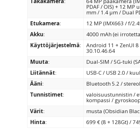
Takakamera
:
64 MP pääkamera (IMX6
PDAF / OIS) + 12 MP u
mm / 1.4 µm / Dual P
Etukamera
:
12 MP (IMX663 / f/2.4
Akku
:
4000 mAh (ei irrotett
Käyttöjärjestelmä
:
Android 11 + ZenUI 8 (
30.10.46.64
Muuta
:
Dual-SIM / 5G-tuki (S
Liitännät
:
USB-C / USB 2.0 / kuul
Ääni
:
Bluetooth 5.2 / stere
Tunnistimet
:
valoisuustunnistin / e
kompassi / gyroskoop
Värit
:
musta (Obsidian Black
Hinta
:
699 € (8 + 128Gt) / 749