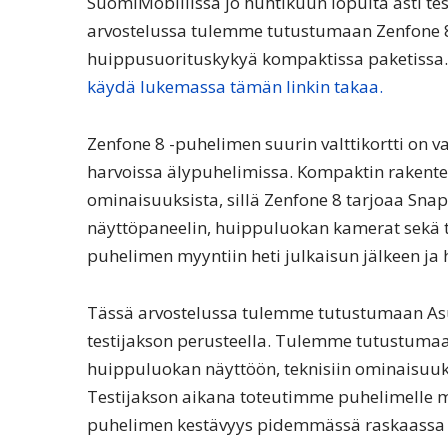
SuomiMobiilissa jo huhtikuun lopulta asti tes
arvostelussa tulemme tutustumaan Zenfone 8 -
huippusuorituskykyä kompaktissa paketissa
käydä lukemassa tämän linkin takaa.
Zenfone 8 -puhelimen suurin valttikortti on 
harvoissa älypuhelimissa. Kompaktin rakentee
ominaisuuksista, sillä Zenfone 8 tarjoaa Sna
näyttöpaneelin, huippuluokan kamerat sekä 
puhelimen myyntiin heti julkaisun jälkeen ja 
Tässä arvostelussa tulemme tutustumaan Asu
testijakson perusteella. Tulemme tutustumaan
huippuluokan näyttöön, teknisiin ominaisuuk
Testijakson aikana toteutimme puhelimelle myö
puhelimen kestävyys pidemmässä raskaassa kä