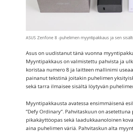
ASUS Zenfone 8 -puhelimen myyntipakkaus ja sen sisält
Asus on uudistanut tänä vuonna myyntipakka
Myyntipakkaus on valmistettu pahvista ja ulko
koristaa numero 8 ja laitteen mallinimi use
painanut tekstinä joitakin puhelimen yksityis
sekä tarra ilmaisee sisältä löytyvän puhelimen
Myyntipakkausta avatessa ensimmäisenä esille 
”Defy Ordinary”. Pahvitaskuun on asetettuna 
pikakäyttöopas sekä laadukkaanoloinen kov
aina puhelimen väriä. Pahvitaskun alta myynt