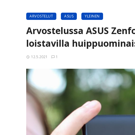
ARVOSTELUT
ASUS
YLEINEN
Arvostelussa ASUS Zenfo
loistavilla huippuominai
12.5.2021
1