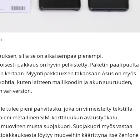
ö.
uksen, sillä se on aikaisempaa pienempi.
isesti pakkaus on hyvin pelkistetty. Paketin päälipuolta
aan kertaan. Myyntipakkauksen takaosaan Asus on myös
kohtia, kuten laitteen mallikoodin ja akun suuruuden,
 väriversion.
tulee pieni pahvitasku, joka on viimeistelty tekstillä
pieni metallinen SIM-korttiluukun avaustyökalu,
amuovinen musta suojakuori. Suojakuori myös vastaa
ipakkauksesta löytyy muoveihin käärittynä itse Zenfone