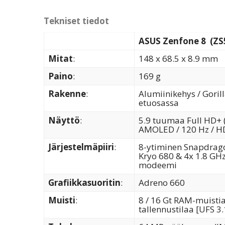
Tekniset tiedot
ASUS Zenfone 8 (ZS
Mitat
:
148 x 68.5 x 8.9 mm
Paino
:
169 g
Rakenne
:
Alumiinikehys / Gorill
etuosassa
Näyttö
:
5.9 tuumaa Full HD+ 
AMOLED / 120 Hz / HD
Järjestelmäpiiri
:
8-ytiminen Snapdrago
Kryo 680 & 4x 1.8 GHz
modeemi
Grafiikkasuoritin
:
Adreno 660
Muisti
:
8 / 16 Gt RAM-muistia
tallennustilaa [UFS 3.