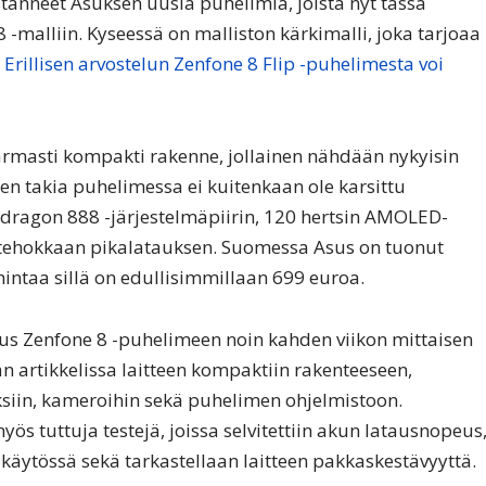
tanneet Asuksen uusia puhelimia, joista nyt tässä
malliin. Kyseessä on malliston kärkimalli, joka tarjoaa
.
Erillisen arvostelun Zenfone 8 Flip -puhelimesta voi
varmasti kompakti rakenne, jollainen nähdään nykyisin
n takia puhelimessa ei kuitenkaan ole karsittu
pdragon 888 -järjestelmäpiirin, 120 hertsin AMOLED-
tehokkaan pikalatauksen. Suomessa Asus on tuonut
hintaa sillä on edullisimmillaan 699 euroa.
s Zenfone 8 -puhelimeen noin kahden viikon mittaisen
 artikkelissa laitteen kompaktiin rakenteeseen,
siin, kameroihin sekä puhelimen ohjelmistoon.
s tuttuja testejä, joissa selvitettiin akun latausnopeus
ytössä sekä tarkastellaan laitteen pakkaskestävyyttä.