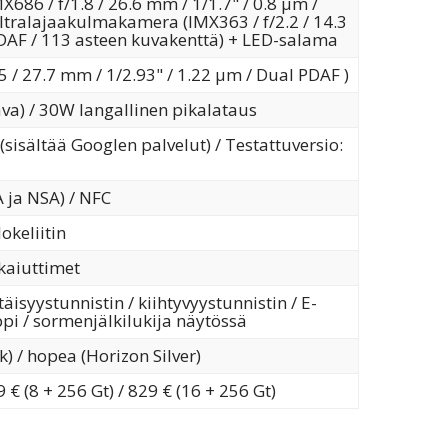
86 / f/1.8 / 26.6 mm / 1/1.7" / 0.8 µm /
ltralajaakulmakamera (IMX363 / f/2.2 / 14.3
DAF / 113 asteen kuvakenttä) + LED-salama
5 / 27.7 mm / 1/2.93" / 1.22 µm / Dual PDAF )
ava) / 30W langallinen pikalataus
sisältää Googlen palvelut) / Testattuversio:
A ja NSA) / NFC
okeliitin
okaiuttimet
täisyystunnistin / kiihtyvyystunnistin / E-
pi / sormenjälkilukija näytössä
) / hopea (Horizon Silver)
 € (8 + 256 Gt) / 829 € (16 + 256 Gt)