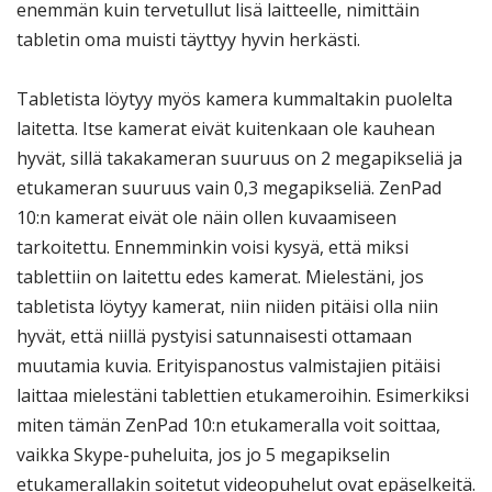
enemmän kuin tervetullut lisä laitteelle, nimittäin
tabletin oma muisti täyttyy hyvin herkästi.
Tabletista löytyy myös kamera kummaltakin puolelta
laitetta. Itse kamerat eivät kuitenkaan ole kauhean
hyvät, sillä takakameran suuruus on 2 megapikseliä ja
etukameran suuruus vain 0,3 megapikseliä. ZenPad
10:n kamerat eivät ole näin ollen kuvaamiseen
tarkoitettu. Ennemminkin voisi kysyä, että miksi
tablettiin on laitettu edes kamerat. Mielestäni, jos
tabletista löytyy kamerat, niin niiden pitäisi olla niin
hyvät, että niillä pystyisi satunnaisesti ottamaan
muutamia kuvia. Erityispanostus valmistajien pitäisi
laittaa mielestäni tablettien etukameroihin. Esimerkiksi
miten tämän ZenPad 10:n etukameralla voit soittaa,
vaikka Skype-puheluita, jos jo 5 megapikselin
etukamerallakin soitetut videopuhelut ovat epäselkeitä.