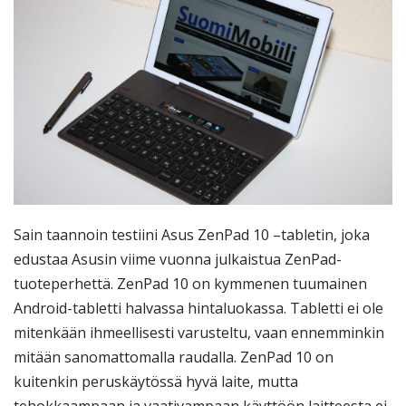
Sain taannoin testiini Asus ZenPad 10 –tabletin, joka
edustaa Asusin viime vuonna julkaistua ZenPad-
tuoteperhettä. ZenPad 10 on kymmenen tuumainen
Android-tabletti halvassa hintaluokassa. Tabletti ei ole
mitenkään ihmeellisesti varusteltu, vaan ennemminkin
mitään sanomattomalla raudalla. ZenPad 10 on
kuitenkin peruskäytössä hyvä laite, mutta
tehokkaampaan ja vaativampaan käyttöön laitteesta ei