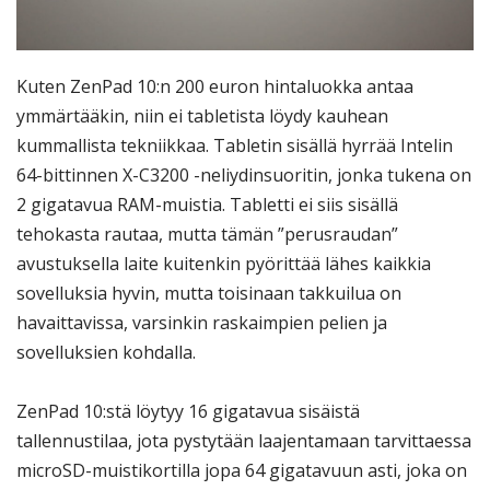
Kuten ZenPad 10:n 200 euron hintaluokka antaa
ymmärtääkin, niin ei tabletista löydy kauhean
kummallista tekniikkaa. Tabletin sisällä hyrrää Intelin
64-bittinnen X-C3200 -neliydinsuoritin, jonka tukena on
2 gigatavua RAM-muistia. Tabletti ei siis sisällä
tehokasta rautaa, mutta tämän ”perusraudan”
avustuksella laite kuitenkin pyörittää lähes kaikkia
sovelluksia hyvin, mutta toisinaan takkuilua on
havaittavissa, varsinkin raskaimpien pelien ja
sovelluksien kohdalla.
ZenPad 10:stä löytyy 16 gigatavua sisäistä
tallennustilaa, jota pystytään laajentamaan tarvittaessa
microSD-muistikortilla jopa 64 gigatavuun asti, joka on