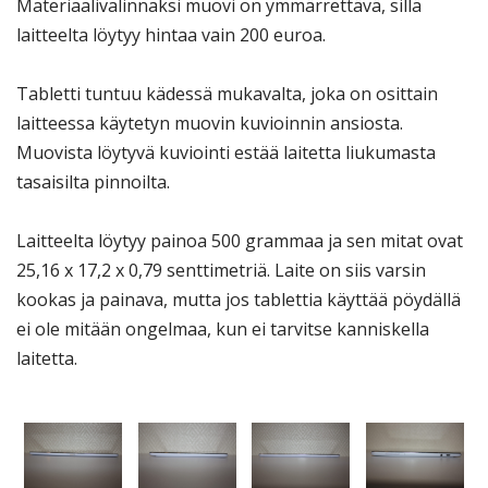
Materiaalivalinnaksi muovi on ymmärrettävä, sillä
laitteelta löytyy hintaa vain 200 euroa.
Tabletti tuntuu kädessä mukavalta, joka on osittain
laitteessa käytetyn muovin kuvioinnin ansiosta.
Muovista löytyvä kuviointi estää laitetta liukumasta
tasaisilta pinnoilta.
Laitteelta löytyy painoa 500 grammaa ja sen mitat ovat
25,16 x 17,2 x 0,79 senttimetriä. Laite on siis varsin
kookas ja painava, mutta jos tablettia käyttää pöydällä
ei ole mitään ongelmaa, kun ei tarvitse kanniskella
laitetta.