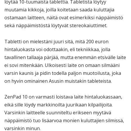
löytää 10-tuumaista tablettia. Tabletista löytyy
muutamia kikkoja, joilla koitetaan saada kuluttajia
ostamaan laitteen, näitä ovat esimerkiksi näppäimistö
sekä näppäimistöstä löytyvät stereokaiuttimet.
Tabletti on mielestäni juuri sitä, mitä 200 euron
hintaluokasta voi odottaakin, eli tekniikkaa, jolla
tavallinen tallaaja pärjää, mutta enemmän etsivälle laite
ei sovi mitenkään. Ulkoisesti laite on omaan silmääni
varsin kaunis ja pidin todella paljon muotoilusta, joka
on hyvin ominainen Asusin muistakin tableteista.
ZenPad 10 on varmasti loistava laite hintaluokassaan,
eikä sille löydy markkinoilta juurikaan kilpailijoita.
Varsinkin laitteelle suunniteltu erikseen myytävä
näppäimistö tuo lisäarvoa monien kuluttajien silmissä,
varsinkin minun.