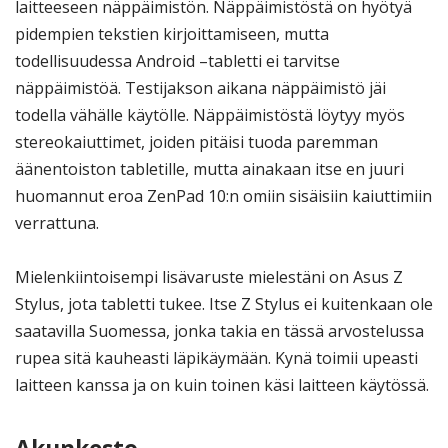
laitteeseen näppäimistön. Näppäimistöstä on hyötyä
pidempien tekstien kirjoittamiseen, mutta
todellisuudessa Android –tabletti ei tarvitse
näppäimistöä. Testijakson aikana näppäimistö jäi
todella vähälle käytölle. Näppäimistöstä löytyy myös
stereokaiuttimet, joiden pitäisi tuoda paremman
äänentoiston tabletille, mutta ainakaan itse en juuri
huomannut eroa ZenPad 10:n omiin sisäisiin kaiuttimiin
verrattuna.
Mielenkiintoisempi lisävaruste mielestäni on Asus Z
Stylus, jota tabletti tukee. Itse Z Stylus ei kuitenkaan ole
saatavilla Suomessa, jonka takia en tässä arvostelussa
rupea sitä kauheasti läpikäymään. Kynä toimii upeasti
laitteen kanssa ja on kuin toinen käsi laitteen käytössä.