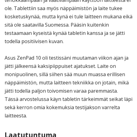
ole. Tablettiin saa myös näppäimistön ja laite tukee
kosketuskynää, mutta kynä ei tule laitteen mukana eikä
sitä ole saatavilla Suomessa. Pääsin kuitenkin
testaamaan kyseistä kynää tabletin kanssa ja se jätti
todella positiivisen kuvan.
Asus ZenPad 10 oli testissäni muutaman viikon ajan ja
jätti jälkeensä kaksipiippuiset ajatukset. Laite on
monipuolinen, sillä siihen sää muun muassa erillisen
näppäimistön, mutta laitteen tekniikka on jotain, mikä
jätti todella paljon toivomisen varaa paremmasta.
Tässä arvostelussa käyn tabletin tärkeimmät seikat läpi
sekä kerron omia kokemuksia testijakson varrelta
laitteesta.
Laatutuntuma