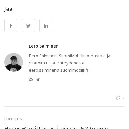
Jaa
Eero Salminen
Eero Salminen, SuomiMobiilin perustaja ja
päätoimittaja. Yhteydenotot:
eero.salminen@suomimobiili.fi
Website
Twitter
0
EDELLINEN
Honor 5C esittäytyy kuvissa – 5.2-tuuman