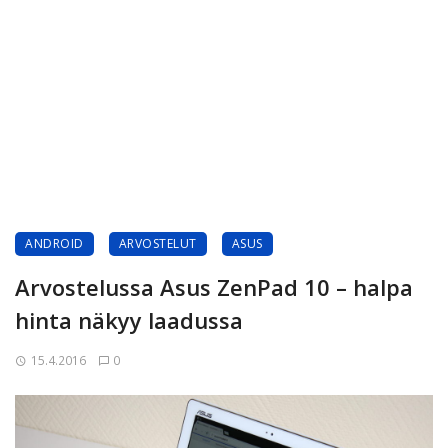
ANDROID
ARVOSTELUT
ASUS
Arvostelussa Asus ZenPad 10 – halpa
hinta näkyy laadussa
15.4.2016
0