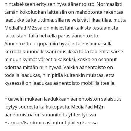
hintaisekseen erityisen hyvä äänentoisto. Normaalisti
tämän kokoluokan laitteisiin on mahdotonta rakentaa
laadukkaita kaiuttimia, sillä ne veisivät liikaa tilaa, mutta
MediaPad M2:ssa on mielestäni kaikista testaamista
laitteistani tällä hetkellä paras äänentoisto.
Äänentoisto oli jopa niin hyvä, että ensimmäisellä
kerralla kuunnellessani musiikkia tältä tabletilta sai se
minuun kylmät väreet aikaiseksi, koska en osannut
odottaa mitään niin hyvää. Vaikka äänentoisto on
todella laadukas, niin pitää kuitenkin muistaa, että
kyseessä on laadukas äänentoisto mobiililaitteelle.
Huawein mukaan laadukkaan äänentoiston salaisuus
löytyy suuresta kaikukopasta. MediaPad M2:n
äänentoistoa on suunniteltu yhteistyössä
Harman/Kardonin asiantuntijoiden kanssa.