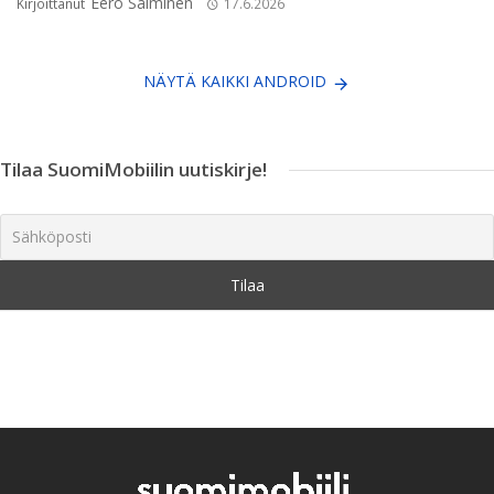
Eero Salminen
Kirjoittanut
17.6.2026
NÄYTÄ KAIKKI ANDROID
Tilaa SuomiMobiilin uutiskirje!