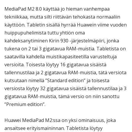
MediaPad M2 8.0 käyttää jo hieman vanhempaa
tekniikkaa, mutta silti riittävän tehokasta normaaliin
käyttöön. Tabletin sisällä hyrrää Huawein viime vuoden
huippupuhelimista tuttu yhtiön oma
kahdeksanytiminen Kirin 930 -järjestelmäpiiri, jonka
tukena on 2 tai 3 gigatavua RAM-muistia. Tabletista on
saatavilla kahdella muistikapasiteetilla varusteltuja
versioita. Toisesta löytyy 16 gigatavua sisäistä
tallennustilaa ja 2 gigatavua RAM-muistia, tätä versiota
kutsutaan nimellä ”Standard edition” ja toisesta
versiosta löytyy 32 gigatavua sisäistä tallennustilaa ja 3
gigatavua RAM-muistia, tämä versio on niin sanottu
”Premium edition”.
Huawei MediaPad M2:ssa on yksi ominaisuus, joka
ansaitsee erityismaininnan. Tabletista löytyy