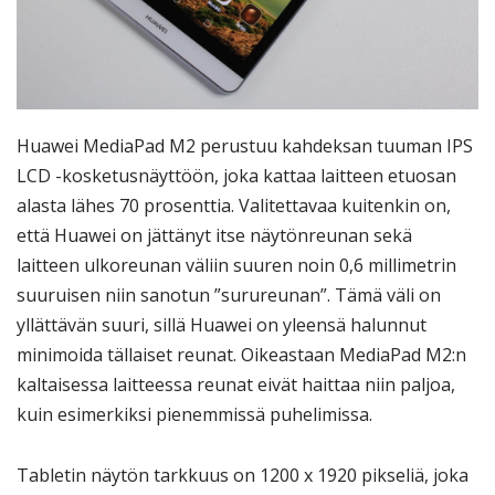
Huawei MediaPad M2 perustuu kahdeksan tuuman IPS
LCD -kosketusnäyttöön, joka kattaa laitteen etuosan
alasta lähes 70 prosenttia. Valitettavaa kuitenkin on,
että Huawei on jättänyt itse näytönreunan sekä
laitteen ulkoreunan väliin suuren noin 0,6 millimetrin
suuruisen niin sanotun ”surureunan”. Tämä väli on
yllättävän suuri, sillä Huawei on yleensä halunnut
minimoida tällaiset reunat. Oikeastaan MediaPad M2:n
kaltaisessa laitteessa reunat eivät haittaa niin paljoa,
kuin esimerkiksi pienemmissä puhelimissa.
Tabletin näytön tarkkuus on 1200 x 1920 pikseliä, joka