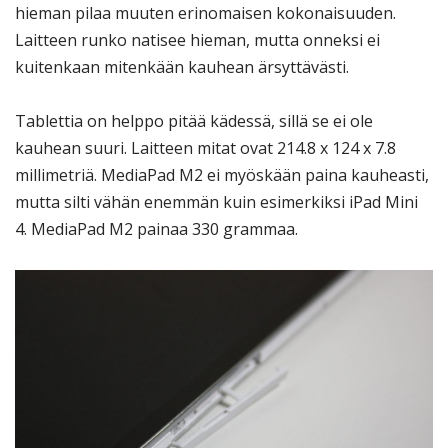
hieman pilaa muuten erinomaisen kokonaisuuden.
Laitteen runko natisee hieman, mutta onneksi ei
kuitenkaan mitenkään kauhean ärsyttävästi.
Tablettia on helppo pitää kädessä, sillä se ei ole
kauhean suuri. Laitteen mitat ovat 214.8 x 124 x 7.8
millimetriä. MediaPad M2 ei myöskään paina kauheasti,
mutta silti vähän enemmän kuin esimerkiksi iPad Mini
4. MediaPad M2 painaa 330 grammaa.