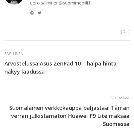
eero.salminen@suomimobiili.fi
Website
Twitter
0
EDELLINEN
Arvostelussa Asus ZenPad 10 – halpa hinta
näkyy laadussa
SEURAAVA
Suomalainen verkkokauppa paljastaa: Tämän
verran julkistamaton Huawei P9 Lite maksaa
Suomessa