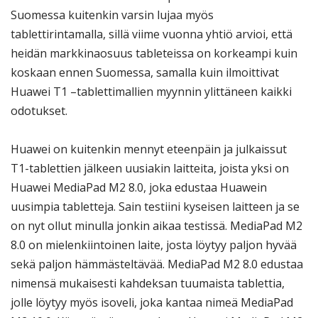
Suomessa kuitenkin varsin lujaa myös
tablettirintamalla, sillä viime vuonna yhtiö arvioi, että
heidän markkinaosuus tableteissa on korkeampi kuin
koskaan ennen Suomessa, samalla kuin ilmoittivat
Huawei T1 –tablettimallien myynnin ylittäneen kaikki
odotukset.
Huawei on kuitenkin mennyt eteenpäin ja julkaissut
T1-tablettien jälkeen uusiakin laitteita, joista yksi on
Huawei MediaPad M2 8.0, joka edustaa Huawein
uusimpia tabletteja. Sain testiini kyseisen laitteen ja se
on nyt ollut minulla jonkin aikaa testissä. MediaPad M2
8.0 on mielenkiintoinen laite, josta löytyy paljon hyvää
sekä paljon hämmästeltävää. MediaPad M2 8.0 edustaa
nimensä mukaisesti kahdeksan tuumaista tablettia,
jolle löytyy myös isoveli, joka kantaa nimeä MediaPad