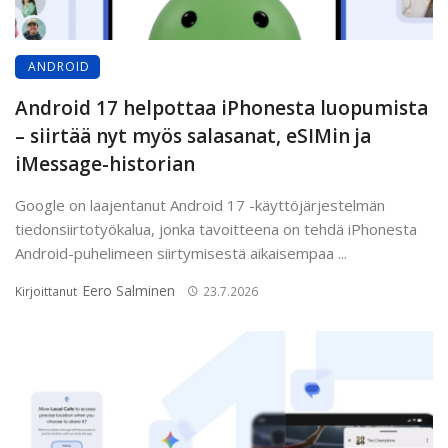
ANDROID
Android 17 helpottaa iPhonesta luopumista
– siirtää nyt myös salasanat, eSIMin ja
iMessage-historian
Google on laajentanut Android 17 -käyttöjärjestelmän
tiedonsiirtotyökalua, jonka tavoitteena on tehdä iPhonesta
Android-puhelimeen siirtymisestä aikaisempaa ...
Eero Salminen
Kirjoittanut
23.7.2026