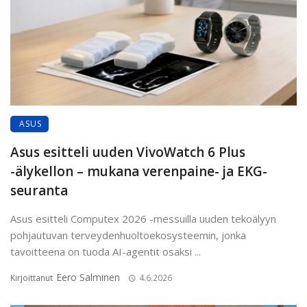
ASUS
Asus esitteli uuden VivoWatch 6 Plus
-älykellon – mukana verenpaine- ja EKG-
seuranta
Asus esitteli Computex 2026 -messuilla uuden tekoälyyn
pohjautuvan terveydenhuoltoekosysteemin, jonka
tavoitteena on tuoda AI-agentit osaksi ...
Eero Salminen
Kirjoittanut
4.6.2026