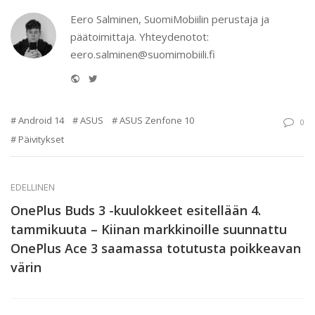
Eero Salminen, SuomiMobiilin perustaja ja
päätoimittaja. Yhteydenotot:
eero.salminen@suomimobiili.fi
Website
Twitter
Android 14
ASUS
ASUS Zenfone 10
0
Päivitykset
EDELLINEN
OnePlus Buds 3 -kuulokkeet esitellään 4.
tammikuuta – Kiinan markkinoille suunnattu
OnePlus Ace 3 saamassa totutusta poikkeavan
värin