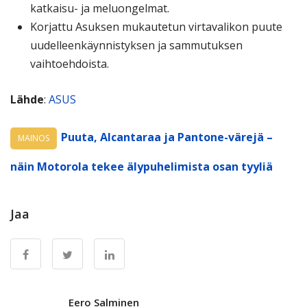
katkaisu- ja meluongelmat.
Korjattu Asuksen mukautetun virtavalikon puute
uudelleenkäynnistyksen ja sammutuksen
vaihtoehdoista.
Lähde
:
ASUS
Puuta, Alcantaraa ja Pantone-värejä –
MAINOS
näin Motorola tekee älypuhelimista osan tyyliä
Jaa
Eero Salminen