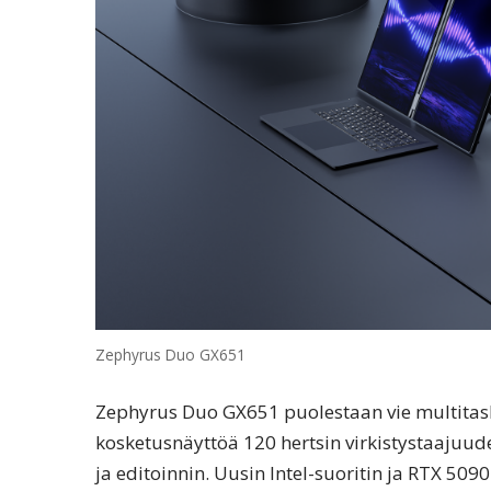
Zephyrus Duo GX651
Zephyrus Duo GX651 puolestaan vie multitas
kosketusnäyttöä 120 hertsin virkistystaajuud
ja editoinnin. Uusin Intel-suoritin ja RTX 50