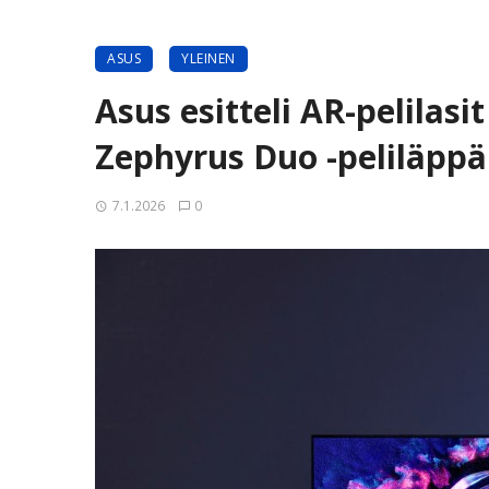
ASUS
YLEINEN
Asus esitteli AR-pelilasi
Zephyrus Duo -peliläppä
7.1.2026
0