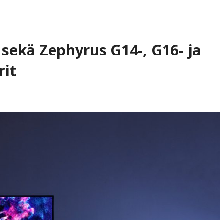
t sekä Zephyrus G14-, G16- ja
rit