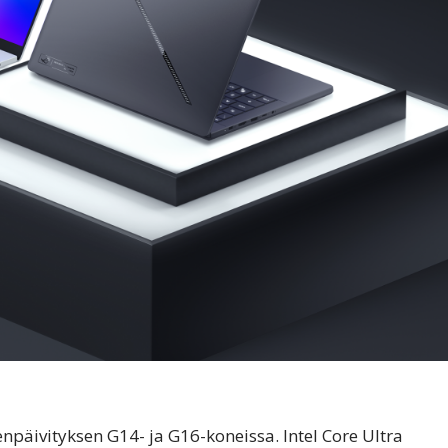
päivityksen G14- ja G16-koneissa. Intel Core Ultra