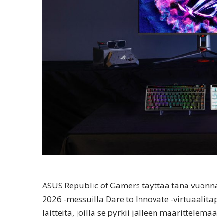
ASUS Republic of Gamers täyttää tänä vuonna 
2026 -messuilla Dare to Innovate -virtuaalit
laitteita, joilla se pyrkii jälleen määrittelem