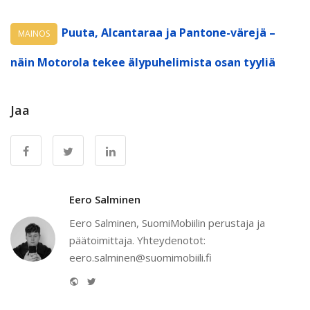
Puuta, Alcantaraa ja Pantone-värejä –
MAINOS
näin Motorola tekee älypuhelimista osan tyyliä
Jaa
Eero Salminen
Eero Salminen, SuomiMobiilin perustaja ja
päätoimittaja. Yhteydenotot:
eero.salminen@suomimobiili.fi
Website
Twitter