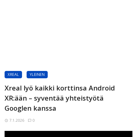
XREAL
YLEINEN
Xreal lyö kaikki korttinsa Android
XR:ään – syventää yhteistyötä
Googlen kanssa
7.1.2026
0