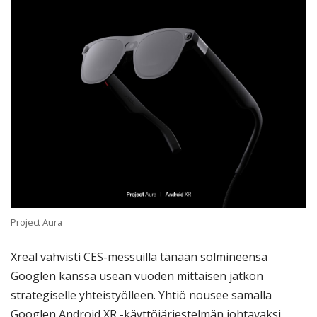
Project Aura
Xreal vahvisti CES-messuilla tänään solmineensa
Googlen kanssa usean vuoden mittaisen jatkon
strategiselle yhteistyölleen. Yhtiö nousee samalla
Googlen Android XR -käyttöjärjestelmän johtavaksi