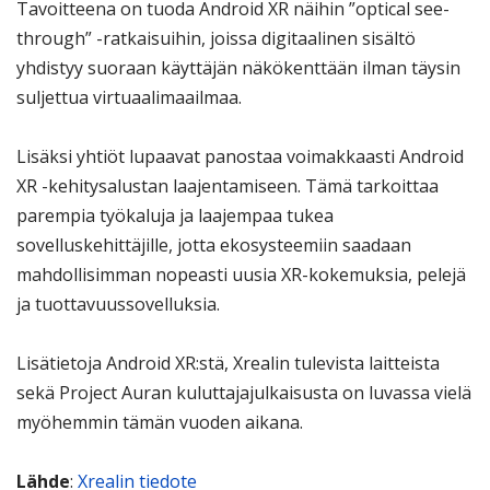
Tavoitteena on tuoda Android XR näihin ”optical see-
through” -ratkaisuihin, joissa digitaalinen sisältö
yhdistyy suoraan käyttäjän näkökenttään ilman täysin
suljettua virtuaalimaailmaa.
Lisäksi yhtiöt lupaavat panostaa voimakkaasti Android
XR -kehitysalustan laajentamiseen. Tämä tarkoittaa
parempia työkaluja ja laajempaa tukea
sovelluskehittäjille, jotta ekosysteemiin saadaan
mahdollisimman nopeasti uusia XR-kokemuksia, pelejä
ja tuottavuussovelluksia.
Lisätietoja Android XR:stä, Xrealin tulevista laitteista
sekä Project Auran kuluttajajulkaisusta on luvassa vielä
myöhemmin tämän vuoden aikana.
Lähde
:
Xrealin tiedote