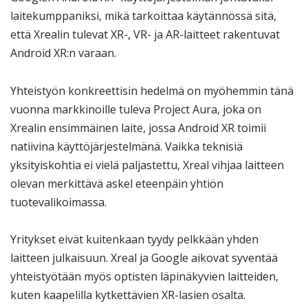
laitekumppaniksi, mikä tarkoittaa käytännössä sitä,
että Xrealin tulevat XR-, VR- ja AR-laitteet rakentuvat
Android XR:n varaan.
Yhteistyön konkreettisin hedelmä on myöhemmin tänä
vuonna markkinoille tuleva Project Aura, joka on
Xrealin ensimmäinen laite, jossa Android XR toimii
natiivina käyttöjärjestelmänä. Vaikka teknisiä
yksityiskohtia ei vielä paljastettu, Xreal vihjaa laitteen
olevan merkittävä askel eteenpäin yhtiön
tuotevalikoimassa.
Yritykset eivät kuitenkaan tyydy pelkkään yhden
laitteen julkaisuun. Xreal ja Google aikovat syventää
yhteistyötään myös optisten läpinäkyvien laitteiden,
kuten kaapelilla kytkettävien XR-lasien osalta.