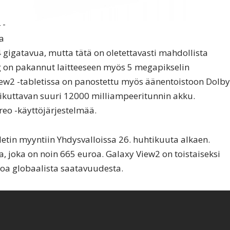
 -
ua
4 gigatavua, mutta tätä on oletettavasti mahdollista
g on pakannut laitteeseen myös 5 megapikselin
ew2 -tabletissa on panostettu myös äänentoistoon Dolby
vaikuttavan suuri 12000 milliampeeritunnin akku.
eo -käyttöjärjestelmää.
letin myyntiin Yhdysvalloissa 26. huhtikuuta alkaen.
a, joka on noin 665 euroa. Galaxy View2 on toistaiseksi
etoa globaalista saatavuudesta.