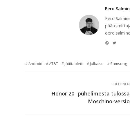
Eero Salmi
Eero Salmine
päätoimittaj
eero.salmine
Website
Twitter
Android
AT&T
Jättitabletti
Julkaisu
Samsung
EDELLINEN
Honor 20 -puhelimesta tulossa
Moschino-versio