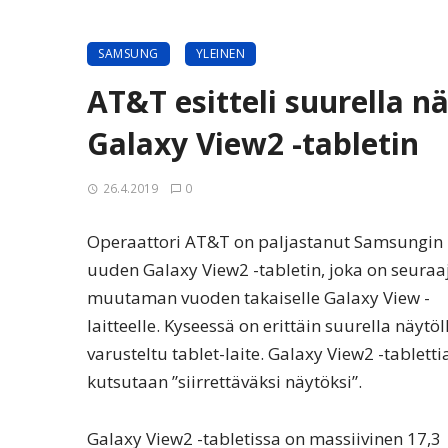
SAMSUNG
YLEINEN
AT&T esitteli suurella n
Galaxy View2 -tabletin
26.4.2019
0
Operaattori AT&T on paljastanut Samsungin
uuden Galaxy View2 -tabletin, joka on seuraa
muutaman vuoden takaiselle Galaxy View -
laitteelle. Kyseessä on erittäin suurella näytöl
varusteltu tablet-laite. Galaxy View2 -tabletti
kutsutaan ”siirrettäväksi näytöksi”.
Galaxy View2 -tabletissa on massiivinen 17,3