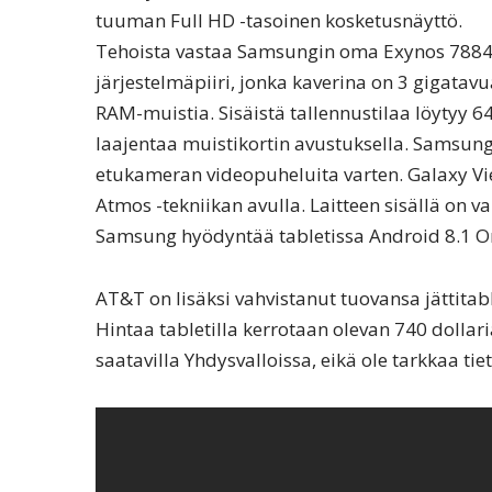
tuuman Full HD -tasoinen kosketusnäyttö.
Tehoista vastaa Samsungin oma Exynos 7884
järjestelmäpiiri, jonka kaverina on 3 gigatav
RAM-muistia. Sisäistä tallennustilaa löytyy 6
laajentaa muistikortin avustuksella. Samsun
etukameran videopuheluita varten. Galaxy Vi
Atmos -tekniikan avulla. Laitteen sisällä on 
Samsung hyödyntää tabletissa Android 8.1 Or
AT&T on lisäksi vahvistanut tuovansa jättitab
Hintaa tabletilla kerrotaan olevan 740 dollari
saatavilla Yhdysvalloissa, eikä ole tarkkaa ti