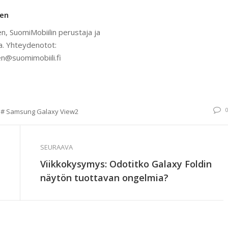
nen
n, SuomiMobiilin perustaja ja
a. Yhteydenotot:
n@suomimobiili.fi
Samsung Galaxy View2
SEURAAVA
Viikkokysymys: Odotitko Galaxy Foldin
näytön tuottavan ongelmia?