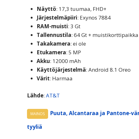
Näyttö
: 17,3 tuumaa, FHD+
Järjestelmäpiiri
: Exynos 7884
RAM-muisti
: 3 Gt
Tallennustila
: 64 Gt + muistikorttipaikka
Takakamera
: ei ole
Etukamera
: 5 MP
Akku
: 12000 mAh
Käyttöjärjestelmä
: Android 8.1 Oreo
Värit
: Harmaa
Lähde
:
AT&T
Puuta, Alcantaraa ja Pantone-vär
MAINOS
tyyliä