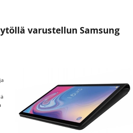
äytöllä varustellun Samsung
ja
lä
a