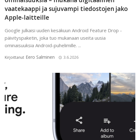
ominaisuuksia – mukana digitaalinen
vaatekaappi ja sujuvampi tiedostojen jako
Apple-laitteille
Google julkaisi uuden kesäkuun Android Feature Drop -
päivityspaketin, joka tuo mukanaan useita uusia
ominaisuuksia Android-puhelimille. ...
Eero Salminen
Kirjoittanut
3.6.2026