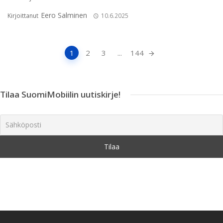
Eero Salminen
Kirjoittanut
10.6.2025
Artikkeleiden
1
2
3
...
144
navigointi
Tilaa SuomiMobiilin uutiskirje!