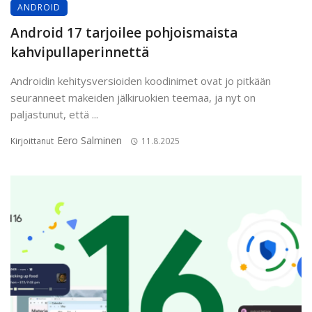
ANDROID
Android 17 tarjoilee pohjoismaista
kahvipulla­perinnettä
Androidin kehitysversioiden koodinimet ovat jo pitkään
seuranneet makeiden jälkiruokien teemaa, ja nyt on
paljastunut, että ...
Eero Salminen
Kirjoittanut
11.8.2025