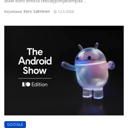
askel kohti entistä tekoälypohjaisempaa ...
Eero Salminen
Kirjoittanut
12.5.2026
GOOGLE