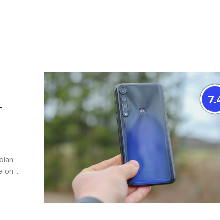
7.
–
olan
 on ...