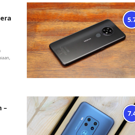
mera
5.
n
iaan,
 –
7.