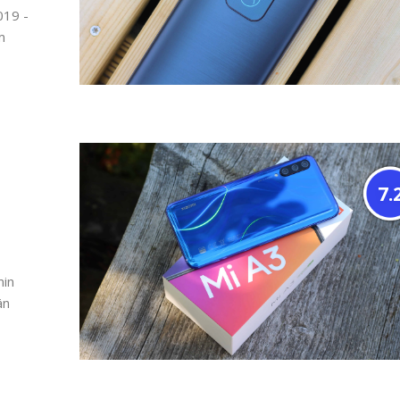
019 -
m
7.
min
än