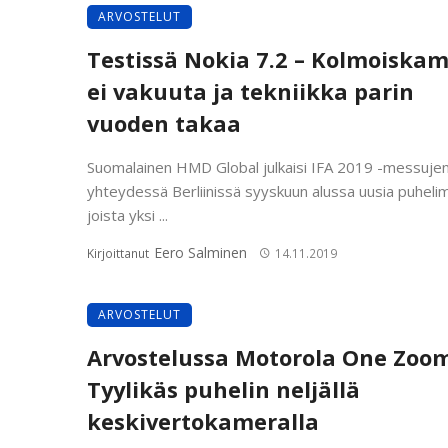
ARVOSTELUT
Testissä Nokia 7.2 – Kolmoiska
ei vakuuta ja tekniikka parin
vuoden takaa
Suomalainen HMD Global julkaisi IFA 2019 -messuje
yhteydessä Berliinissä syyskuun alussa uusia puhelim
joista yksi ...
Eero Salminen
Kirjoittanut
14.11.2019
ARVOSTELUT
Arvostelussa Motorola One Zoom
Tyylikäs puhelin neljällä
keskivertokameralla