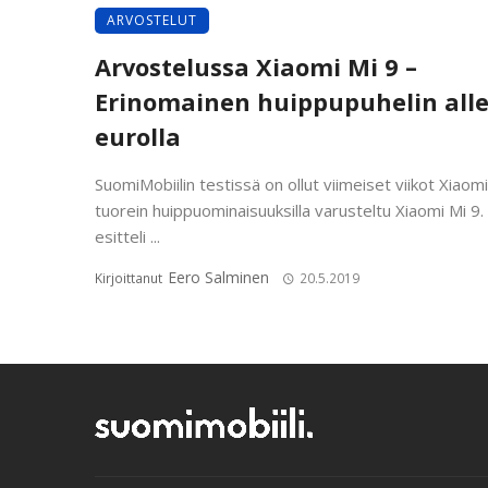
ARVOSTELUT
Arvostelussa Xiaomi Mi 9 –
Erinomainen huippupuhelin alle
eurolla
SuomiMobiilin testissä on ollut viimeiset viikot Xiaom
tuorein huippuominaisuuksilla varusteltu Xiaomi Mi 9.
esitteli ...
Eero Salminen
Kirjoittanut
20.5.2019