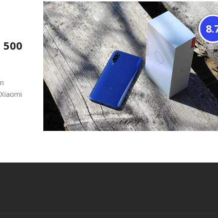
8.
 500
in
 Xiaomi