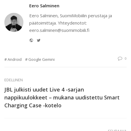
Eero Salminen
Eero Salminen, SuomiMobiilin perustaja ja
päätoimittaja. Yhteydenotot:
eero.salminen@suomimobiili.fi
Website
Twitter
0
Android
Google Gemini
EDELLINEN
JBL julkisti uudet Live 4 -sarjan
nappikuulokkeet – mukana uudistettu Smart
Charging Case -kotelo