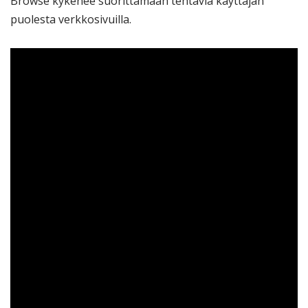
Browse kykenee suorittamaan tehtäviä käyttäjän
puolesta verkkosivuilla.