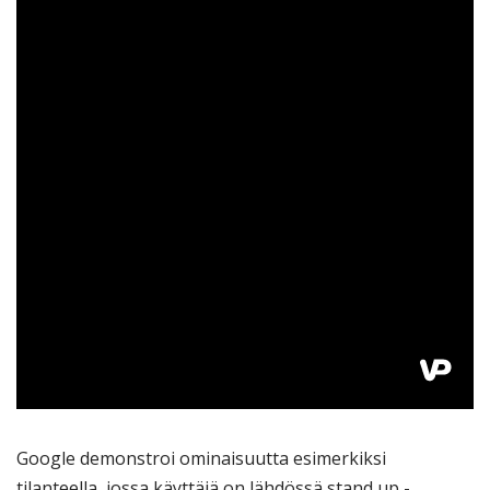
Google demonstroi ominaisuutta esimerkiksi
tilanteella, jossa käyttäjä on lähdössä stand up -