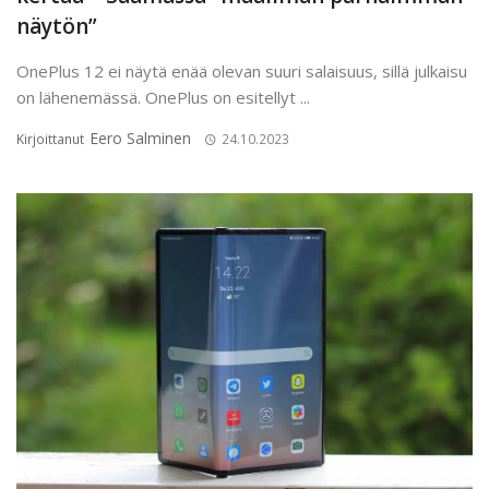
näytön”
OnePlus 12 ei näytä enää olevan suuri salaisuus, sillä julkaisu
on lähenemässä. OnePlus on esitellyt ...
Eero Salminen
Kirjoittanut
24.10.2023