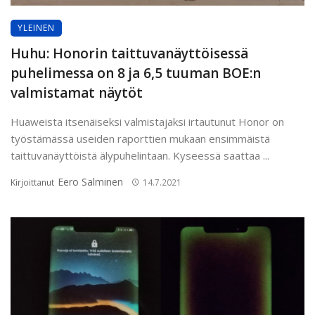
YLEINEN
Huhu: Honorin taittuvanäyttöisessä
puhelimessa on 8 ja 6,5 tuuman BOE:n
valmistamat näytöt
Huaweista itsenäiseksi valmistajaksi irtautunut Honor on
työstämässä useiden raporttien mukaan ensimmäistä
taittuvanäyttöistä älypuhelintaan. Kyseessä saattaa ...
Eero Salminen
Kirjoittanut
14.7.2021