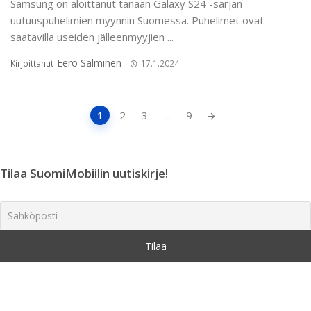
Samsung on aloittanut tänään Galaxy S24 -sarjan
uutuuspuhelimien myynnin Suomessa. Puhelimet ovat
saatavilla useiden jälleenmyyjien ...
Eero Salminen
Kirjoittanut
17.1.2024
Artikkeleiden
1
2
3
...
9
navigointi
Tilaa SuomiMobiilin uutiskirje!