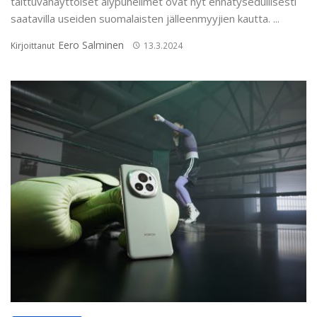
taittuvanäyttöiset älypuhelimet ovat nyt ennätysedullisesti
saatavilla useiden suomalaisten jälleenmyyjien kautta. ...
Eero Salminen
Kirjoittanut
13.3.2024