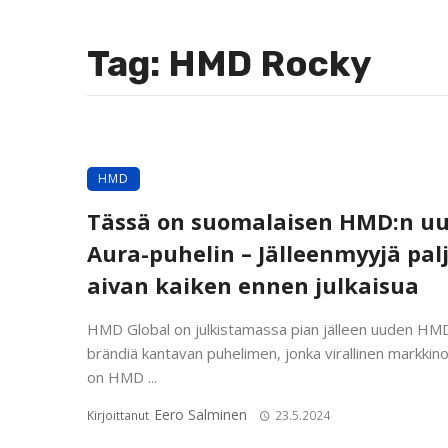
Tag: HMD Rocky
HMD
Tässä on suomalaisen HMD:n uu
Aura-puhelin – Jälleenmyyjä palj
aivan kaiken ennen julkaisua
HMD Global on julkistamassa pian jälleen uuden HM
brändiä kantavan puhelimen, jonka virallinen markkino
on HMD ...
Eero Salminen
Kirjoittanut
23.5.2024