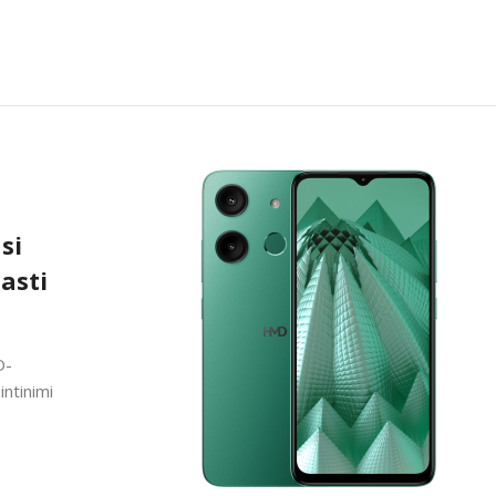
si
asti
D-
intinimi