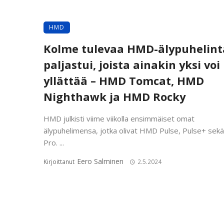
HMD
Kolme tulevaa HMD-älypuhelint
paljastui, joista ainakin yksi voi
yllättää – HMD Tomcat, HMD
Nighthawk ja HMD Rocky
HMD julkisti viime viikolla ensimmäiset omat
älypuhelimensa, jotka olivat HMD Pulse, Pulse+ sekä
Pro. ...
Eero Salminen
Kirjoittanut
2.5.2024