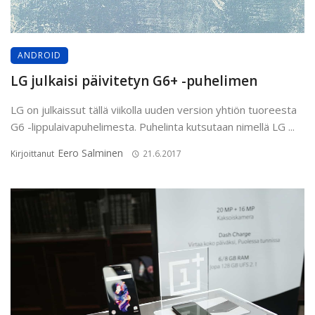
ANDROID
LG julkaisi päivitetyn G6+ -puhelimen
LG on julkaissut tällä viikolla uuden version yhtiön tuoreesta
G6 -lippulaivapuhelimesta. Puhelinta kutsutaan nimellä LG ...
Eero Salminen
Kirjoittanut
21.6.2017