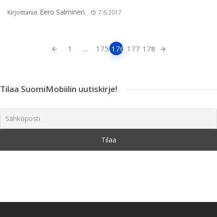
Eero Salminen
Kirjoittanut
7.6.2017
Artikkeleiden
1
...
175
176
177
178
navigointi
Tilaa SuomiMobiilin uutiskirje!