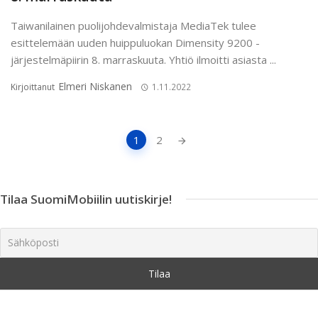
Taiwanilainen puolijohdevalmistaja MediaTek tulee
esittelemään uuden huippuluokan Dimensity 9200 -
järjestelmäpiirin 8. marraskuuta. Yhtiö ilmoitti asiasta ...
Elmeri Niskanen
Kirjoittanut
1.11.2022
Artikkeleiden
1
2
navigointi
Tilaa SuomiMobiilin uutiskirje!