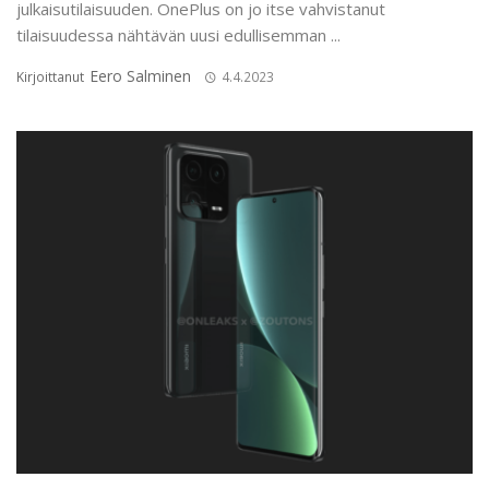
julkaisutilaisuuden. OnePlus on jo itse vahvistanut
tilaisuudessa nähtävän uusi edullisemman ...
Eero Salminen
Kirjoittanut
4.4.2023