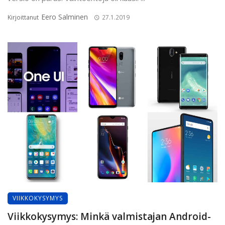
Eero Salminen
Kirjoittanut
27.1.2019
VIIKKOKYSYMYS
Viikkokysymys: Minkä valmistajan Android-