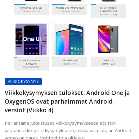
VIIKKOKYSYMYS
Viikkokysymyksen tulokset: Android One ja
OxygenOS ovat parhaimmat Android-
versiot (Viikko 4)
Perjantaina julkaistussa viikkokysymyksessä etsittiin
vastausta lukijoilta kysymykseen, minkä valmistajan Android-
versio on paras. Vaihtoehtoja oli kuusi: ...