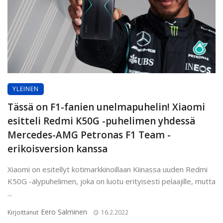
YLEINEN
Tässä on F1-fanien unelmapuhelin! Xiaomi
esitteli Redmi K50G -puhelimen yhdessä
Mercedes-AMG Petronas F1 Team -
erikoisversion kanssa
Xiaomi on esitellyt kotimarkkinoillaan Kiinassa uuden Redmi
K50G -älypuhelimen, joka on luotu erityisesti pelaajille, mutta
...
Eero Salminen
Kirjoittanut
16.2.2022