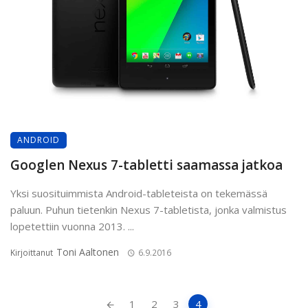
ANDROID
Googlen Nexus 7-tabletti saamassa jatkoa
Yksi suosituimmista Android-tableteista on tekemässä
paluun. Puhun tietenkin Nexus 7-tabletista, jonka valmistus
lopetettiin vuonna 2013. ...
Toni Aaltonen
Kirjoittanut
6.9.2016
Artikkeleiden
1
2
3
4