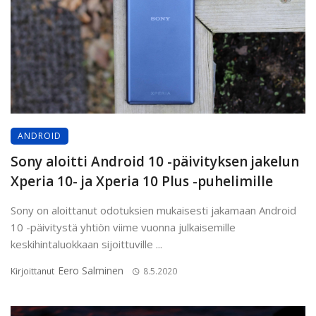
ANDROID
Sony aloitti Android 10 -päivityksen jakelun
Xperia 10- ja Xperia 10 Plus -puhelimille
Sony on aloittanut odotuksien mukaisesti jakamaan Android
10 -päivitystä yhtiön viime vuonna julkaisemille
keskihintaluokkaan sijoittuville ...
Eero Salminen
Kirjoittanut
8.5.2020