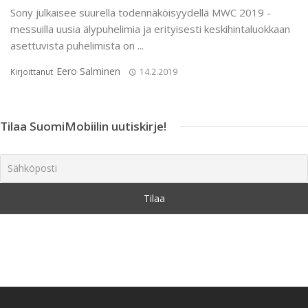
Sony julkaisee suurella todennäköisyydellä MWC 2019 -
messuilla uusia älypuhelimia ja erityisesti keskihintaluokkaan
asettuvista puhelimista on ...
Eero Salminen
Kirjoittanut
14.2.2019
Tilaa SuomiMobiilin uutiskirje!