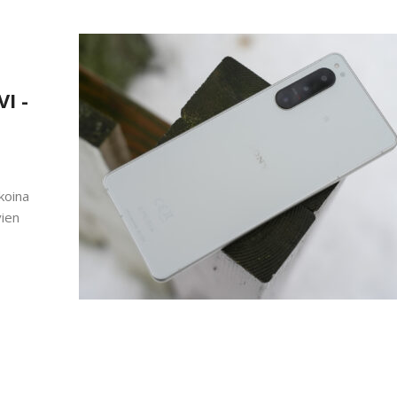
I -
koina
ien