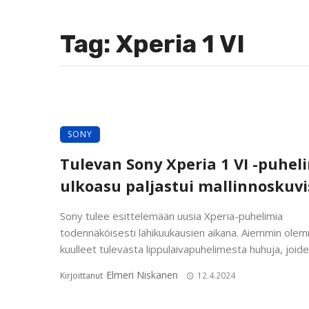
Tag: Xperia 1 VI
SONY
Tulevan Sony Xperia 1 VI -puhe
ulkoasu paljastui mallinnoskuvi
Sony tulee esittelemään uusia Xperia-puhelimia
todennäköisesti lähikuukausien aikana. Aiemmin ole
kuulleet tulevasta lippulaivapuhelimesta huhuja, joiden
Elmeri Niskanen
Kirjoittanut
12.4.2024