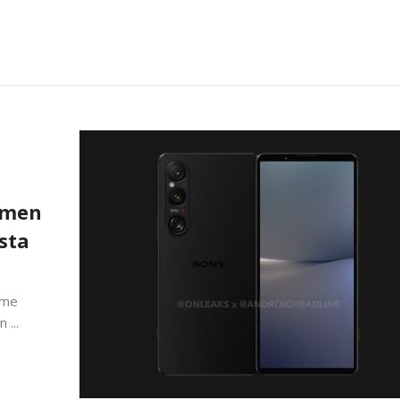
limen
sta
mme
 ...