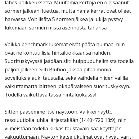
lähes poikkeuksetta. Muutamia kertoja en ole saanut
sormenjälkeäni luettua, mutta nämä kerrat ovat olleet
harvassa. Voit lisätä 5 sormenjälkeä ja lukija pystyy
lukemaan sormen mistä asennosta tahansa.
Vaikka benchmark lukemat eivät päätä huimaa, niin
ovat ne kohtuullisia hintaluokkaansa nähden.
Suorituskyvyssä jäädään silti huippupuhelimista todella
paljon jälkeen. Silti Bluboo jaksaa pitää monia
sovelluksia auki taustalla, sekä vaihdella niiden välillä
vaikuttamatta laitteen jokapäiväiseen suorituskykyyn.
Todella vaikuttava tässä hintaluokassa!
Sitten pääsemme itse näyttöön. Vaikkei näyttö
resoluutiolla juhlia järjestäkään (1440×720 18:9), niin
viimeistään todella kirkas taustavalo saa käyttäjän
vakuuttumaan. Näytön katselukulmat ovat hyvät, värit