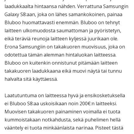
laadukkaalta hintaansa nähden. Verrattuna Samsungin
Galaxy S8:aan, joka on lähes samankokoinen, painaa
Bluboo huomattavasti enemmän. Bluboo on tehnyt
laitteen ulkomuodosta saumattoman ja pyöristetyn,
eikä teräviä reunoja laitteen kyljessä juurikaan ole.
Erona Samsungiin on takakuoren muovisuus, joka on
odotettua tämän alemman hintaluokan laitteessa.
Bluboo on kuitenkin onnistunut pitämään laitteen
takakuoren laadukkaana eikä muovi näytä tai tunnu
halvalta sitä käyttäessä.
Laatutuntuma on laitteessa hyvä ja ensikosketuksella
ei Bluboo S8:aa uskoisikaan noin 200€:n laitteeksi.
Muovisen takakuoren painaminen voimalla ei tuota
kummoistakaan notkahdusta, sekä puhelimen hellä
vääntely ei tuota minkäänlaista narinaa. Pisteet tästä