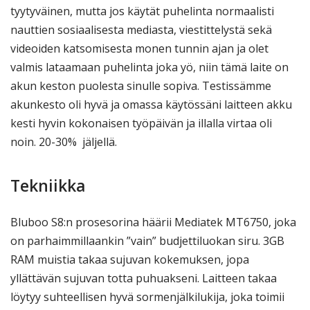
tyytyväinen, mutta jos käytät puhelinta normaalisti
nauttien sosiaalisesta mediasta, viestittelystä sekä
videoiden katsomisesta monen tunnin ajan ja olet
valmis lataamaan puhelinta joka yö, niin tämä laite on
akun keston puolesta sinulle sopiva. Testissämme
akunkesto oli hyvä ja omassa käytössäni laitteen akku
kesti hyvin kokonaisen työpäivän ja illalla virtaa oli
noin. 20-30% jäljellä.
Tekniikka
Bluboo S8:n prosesorina häärii Mediatek MT6750, joka
on parhaimmillaankin ”vain” budjettiluokan siru. 3GB
RAM muistia takaa sujuvan kokemuksen, jopa
yllättävän sujuvan totta puhuakseni. Laitteen takaa
löytyy suhteellisen hyvä sormenjälkilukija, joka toimii