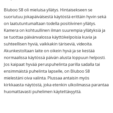
Bluboo S8 oli mieluisa yllätys. Hintaisekseen se
suoriutuu jokapäiväisestä käytöstä erittäin hyvin sekä
on laatutuntumaltaan todella positiivinen yllätys.
Kamera on kohtuullinen ilman suurempia yllätyksiä ja
se tuottaa päivänvalossa käyttökelpoisia kuvia ja
suhteellisen hyviä, vaikkakin täriseviä, videoita.
Akunkestoltaan laite on oikein hyvä ja se kestää
normaalissa käytössä päivän alusta loppuun helposti.
Jos kaipaat hyvää peruspuhelinta parilla sadalla tai
ensimmäistä puhelinta lapselle, on Bluboo S8
mielestäni oiva valinta. Plussaa antaisin myös
kirkkaasta näytöstä, joka etenkin ulkoilmassa parantaa
huomattavasti puhelimen käytettävyyttä.