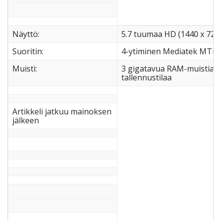
Näyttö:
5.7 tuumaa HD (1440 x 720)
Suoritin:
4-ytiminen Mediatek MTK6
Muisti:
3 gigatavua RAM-muistia 32
tallennustilaa
Artikkeli jatkuu mainoksen
jälkeen