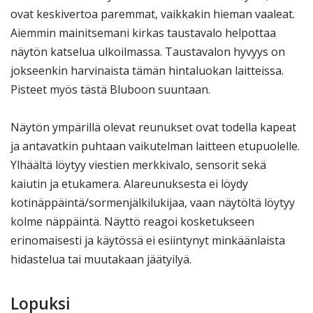
ovat keskivertoa paremmat, vaikkakin hieman vaaleat.
Aiemmin mainitsemani kirkas taustavalo helpottaa
näytön katselua ulkoilmassa. Taustavalon hyvyys on
jokseenkin harvinaista tämän hintaluokan laitteissa.
Pisteet myös tästä Bluboon suuntaan.
Näytön ympärillä olevat reunukset ovat todella kapeat
ja antavatkin puhtaan vaikutelman laitteen etupuolelle.
Ylhäältä löytyy viestien merkkivalo, sensorit sekä
kaiutin ja etukamera. Alareunuksesta ei löydy
kotinäppäintä/sormenjälkilukijaa, vaan näytöltä löytyy
kolme näppäintä. Näyttö reagoi kosketukseen
erinomaisesti ja käytössä ei esiintynyt minkäänlaista
hidastelua tai muutakaan jäätyilyä.
Lopuksi