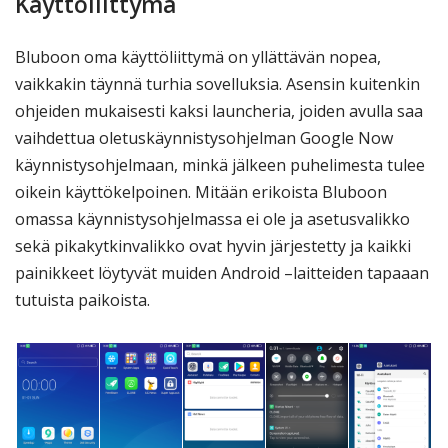
Käyttöliittymä
Bluboon oma käyttöliittymä on yllättävän nopea,
vaikkakin täynnä turhia sovelluksia. Asensin kuitenkin
ohjeiden mukaisesti kaksi launcheria, joiden avulla saa
vaihdettua oletuskäynnistysohjelman Google Now
käynnistysohjelmaan, minkä jälkeen puhelimesta tulee
oikein käyttökelpoinen. Mitään erikoista Bluboon
omassa käynnistysohjelmassa ei ole ja asetusvalikko
sekä pikakytkinvalikko ovat hyvin järjestetty ja kaikki
painikkeet löytyvät muiden Android –laitteiden tapaaan
tutuista paikoista.