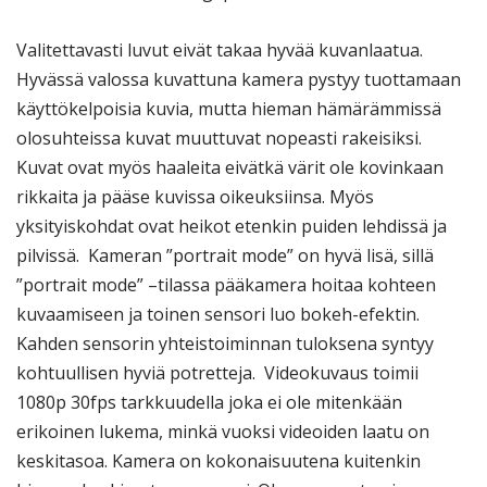
Valitettavasti luvut eivät takaa hyvää kuvanlaatua.
Hyvässä valossa kuvattuna kamera pystyy tuottamaan
käyttökelpoisia kuvia, mutta hieman hämärämmissä
olosuhteissa kuvat muuttuvat nopeasti rakeisiksi.
Kuvat ovat myös haaleita eivätkä värit ole kovinkaan
rikkaita ja pääse kuvissa oikeuksiinsa. Myös
yksityiskohdat ovat heikot etenkin puiden lehdissä ja
pilvissä. Kameran ”portrait mode” on hyvä lisä, sillä
”portrait mode” –tilassa pääkamera hoitaa kohteen
kuvaamiseen ja toinen sensori luo bokeh-efektin.
Kahden sensorin yhteistoiminnan tuloksena syntyy
kohtuullisen hyviä potretteja. Videokuvaus toimii
1080p 30fps tarkkuudella joka ei ole mitenkään
erikoinen lukema, minkä vuoksi videoiden laatu on
keskitasoa. Kamera on kokonaisuutena kuitenkin