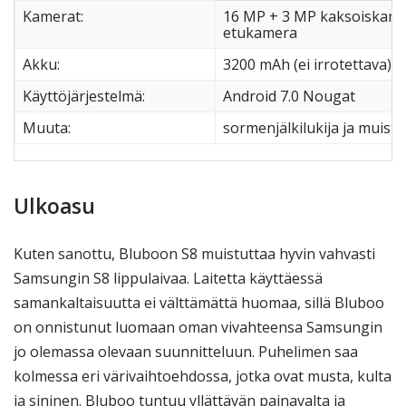
Kamerat:
16 MP + 3 MP kaksoiskamer
etukamera
Akku:
3200 mAh (ei irrotettava)
Käyttöjärjestelmä:
Android 7.0 Nougat
Muuta:
sormenjälkilukija ja muisti
Ulkoasu
Kuten sanottu, Bluboon S8 muistuttaa hyvin vahvasti
Samsungin S8 lippulaivaa. Laitetta käyttäessä
samankaltaisuutta ei välttämättä huomaa, sillä Bluboo
on onnistunut luomaan oman vivahteensa Samsungin
jo olemassa olevaan suunnitteluun. Puhelimen saa
kolmessa eri värivaihtoehdossa, jotka ovat musta, kulta
ja sininen. Bluboo tuntuu yllättävän painavalta ja