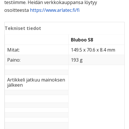
testiimme. Heidän verkkokauppansa löytyy
osoitteesta
https://www.arlatec.fi/fi
Tekniset tiedot
Bluboo S8
Mitat:
149.5 x 70.6 x 8.4 mm
Paino:
193 g
Artikkeli jatkuu mainoksen
jälkeen