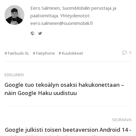
Eero Salminen, SuomiMobiilin perustaja ja
päätoimittaja. Yhteydenotot:
eero.salminen@suomimobiili.fi
Website
Twitter
0
Fairbuds XL
Fairphone
Kuulokkeet
EDELLINEN
Google tuo tekoälyn osaksi hakukonettaan –
näin Google Haku uudistuu
SEURAAVA
Google julkisti toisen beetaversion Android 14 -