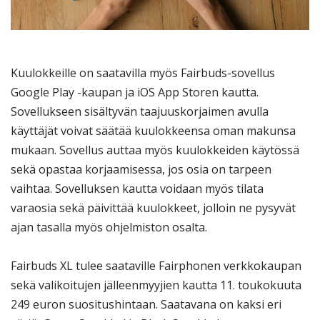
Kuulokkeille on saatavilla myös Fairbuds-sovellus
Google Play -kaupan ja iOS App Storen kautta.
Sovellukseen sisältyvän taajuuskorjaimen avulla
käyttäjät voivat säätää kuulokkeensa oman makunsa
mukaan. Sovellus auttaa myös kuulokkeiden käytössä
sekä opastaa korjaamisessa, jos osia on tarpeen
vaihtaa. Sovelluksen kautta voidaan myös tilata
varaosia sekä päivittää kuulokkeet, jolloin ne pysyvät
ajan tasalla myös ohjelmiston osalta.
Fairbuds XL tulee saataville Fairphonen verkkokaupan
sekä valikoitujen jälleenmyyjien kautta 11. toukokuuta
249 euron suositushintaan. Saatavana on kaksi eri