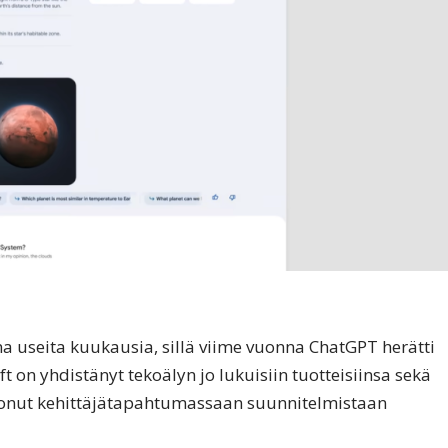
na useita kuukausia, sillä viime vuonna ChatGPT herätti
on yhdistänyt tekoälyn jo lukuisiin tuotteisiinsa sekä
tonut kehittäjätapahtumassaan suunnitelmistaan