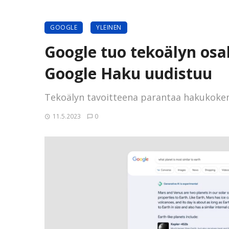
GOOGLE
YLEINEN
Google tuo tekoälyn osa
Google Haku uudistuu
Tekoälyn tavoitteena parantaa hakukoke
11.5.2023
0