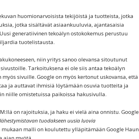
ekuvan huomionarvoisista tekijöistä ja tuotteista, jotka
sia, jotka sisältävät asiaankuuluvia, ajantasaisia
a. Uusi generatiivinen tekoälyn ostokokemus perustuu
ljardia tuotelistausta.
kukoneeseen, niin yritys sanoo olevansa sitoutunut
ivustoille. Tarkoituksena ei ole siis antaa tekoälyn
an myös sivuille. Google on myös kertonut uskovansa, että
aa ja auttavat ihmisiä löytämään osuvia tuotteita ja
n niille omistetuissa paikoissa hakusivulla.
M:llä on rajoituksia, ja haku ei vielä aina onnistu. Google
n lähestymistavan tuodakseen uusia luovia
n mukaan malli on koulutettu ylläpitämään Google Haun
a ajan myötä.