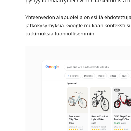
pystyy luomaan yhteenvedon tärkeimmistä tied
Yhteenvedon alapuolella on esillä ehdotettuja
jatkokysymyksiä. Google mukaan konteksti si
tutkimuksia luonnollisemmin.