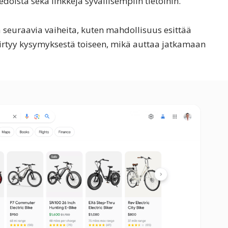
oista sekä linkkejä syvällisempiin tietoihin.
 seuraavia vaiheita, kuten mahdollisuus esittää
irtyy kysymyksestä toiseen, mikä auttaa jatkamaan