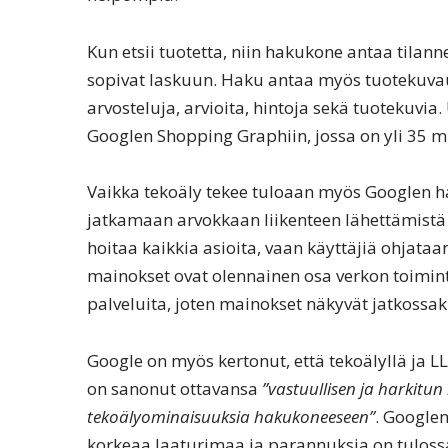
Kun etsii tuotetta, niin hakukone antaa tilann
sopivat laskuun. Haku antaa myös tuotekuvauk
arvosteluja, arvioita, hintoja sekä tuotekuvi
Googlen Shopping Graphiin, jossa on yli 35 mi
Vaikka tekoäly tekee tuloaan myös Googlen ha
jatkamaan arvokkaan liikenteen lähettämistä s
hoitaa kaikkia asioita, vaan käyttäjiä ohjata
mainokset ovat olennainen osa verkon toimint
palveluita, joten mainokset näkyvät jatkossaki
Google on myös kertonut, että tekoälyllä ja LL
on sanonut ottavansa
”vastuullisen ja harkitu
tekoälyominaisuuksia hakukoneeseen”
. Google
korkeaa laaturimaa ja parannuksia on tuloss