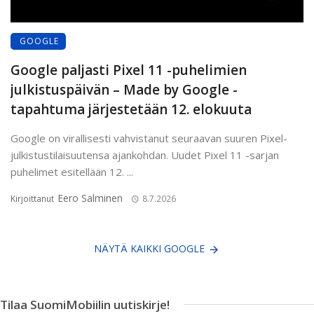
GOOGLE
Google paljasti Pixel 11 -puhelimien
julkistuspäivän – Made by Google -
tapahtuma järjestetään 12. elokuuta
Google on virallisesti vahvistanut seuraavan suuren Pixel-
julkistustilaisuutensa ajankohdan. Uudet Pixel 11 -sarjan
puhelimet esitellään 12. ...
Eero Salminen
Kirjoittanut
8.7.2026
NÄYTÄ KAIKKI GOOGLE
Tilaa SuomiMobiilin uutiskirje!