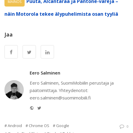
Puuta, Alcantaraa ja Pantone-värejä –
MAINOS
näin Motorola tekee älypuhelimista osan tyyliä
Jaa
Eero Salminen
Eero Salminen, SuomiMobiilin perustaja ja
päätoimittaja. Yhteydenotot:
eero.salminen@suomimobiili.fi
Website
Twitter
Android
Chrome OS
Google
0