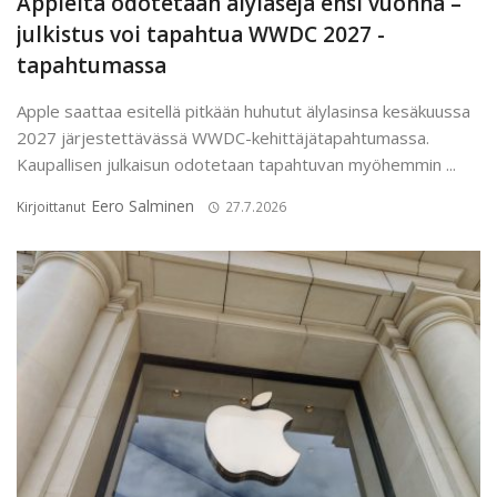
Applelta odotetaan älylaseja ensi vuonna –
julkistus voi tapahtua WWDC 2027 -
tapahtumassa
Apple saattaa esitellä pitkään huhutut älylasinsa kesäkuussa
2027 järjestettävässä WWDC-kehittäjätapahtumassa.
Kaupallisen julkaisun odotetaan tapahtuvan myöhemmin ...
Eero Salminen
Kirjoittanut
27.7.2026