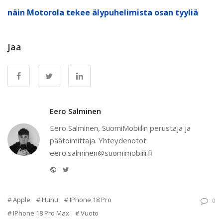
näin Motorola tekee älypuhelimista osan tyyliä
Jaa
Eero Salminen
Eero Salminen, SuomiMobiilin perustaja ja
päätoimittaja. Yhteydenotot:
eero.salminen@suomimobiili.fi
Website
Twitter
Apple
Huhu
IPhone 18 Pro
0
IPhone 18 Pro Max
Vuoto