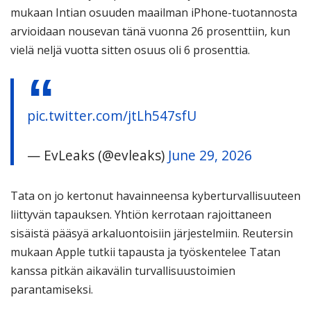
mukaan Intian osuuden maailman iPhone-tuotannosta
arvioidaan nousevan tänä vuonna 26 prosenttiin, kun
vielä neljä vuotta sitten osuus oli 6 prosenttia.
pic.twitter.com/jtLh547sfU
— EvLeaks (@evleaks)
June 29, 2026
Tata on jo kertonut havainneensa kyberturvallisuuteen
liittyvän tapauksen. Yhtiön kerrotaan rajoittaneen
sisäistä pääsyä arkaluontoisiin järjestelmiin. Reutersin
mukaan Apple tutkii tapausta ja työskentelee Tatan
kanssa pitkän aikavälin turvallisuustoimien
parantamiseksi.