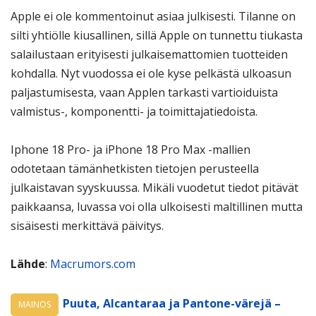
Apple ei ole kommentoinut asiaa julkisesti. Tilanne on
silti yhtiölle kiusallinen, sillä Apple on tunnettu tiukasta
salailustaan erityisesti julkaisemattomien tuotteiden
kohdalla. Nyt vuodossa ei ole kyse pelkästä ulkoasun
paljastumisesta, vaan Applen tarkasti vartioiduista
valmistus-, komponentti- ja toimittajatiedoista.
Iphone 18 Pro- ja iPhone 18 Pro Max -mallien
odotetaan tämänhetkisten tietojen perusteella
julkaistavan syyskuussa. Mikäli vuodetut tiedot pitävät
paikkaansa, luvassa voi olla ulkoisesti maltillinen mutta
sisäisesti merkittävä päivitys.
Lähde
:
Macrumors.com
Puuta, Alcantaraa ja Pantone-värejä –
MAINOS