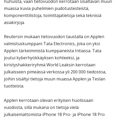
huhuista, vaan tietovuodon kerrotaan sisältävän muun
muassa kuvia puhelimien pudotustesteistä,
komponenttilistoja, toimittajatietoja sekä teknisiä
asiakirjoja.
Reutersin mukaan tietovuodon taustalla on Applen
valmistuskumppani Tata Electronics, joka on yksi
Applen tärkeimmistä kumppaneista Intiassa. Tata
joutui kyberhyökkäyksen kohteeksi, ja
kiristyshakkeriryhmä World Leaksin kerrotaan
julkaisseen pimeässä verkossa yli 200 000 tiedostoa,
joihin sisältyi tietoja muun muassa Applen ja Teslan
tuotteista.
Applen kerrotaan olevan erityisen huolissaan
vuodosta, sillä mukana on tietoja vielä
julkaisemattomista iPhone 18 Pro- ja iPhone 18 Pro