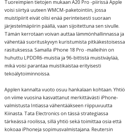
Tuoreimpien tietojen mukaan A20 Pro -piirissä Apple
voisi siirtyä uuteen WMCM-paketointiin, jossa
muistipiirit eivät olisi enää perinteisesti suoraan
järjestelmäpiirin päällä, vaan sijoitettuna sen sivulle.
Tämän kerrotaan voivan auttaa lämmönhallinnassa ja
vähentää suorituskyvyn kuristumista pitkäkestoisessa
rasituksessa. Samalla iPhone 18 Pro -malleihin on
huhuttu LPDDR6-muistia ja 96-bittistä muistiväylää,
mikä voisi parantaa muistikaistaa erityisesti
tekoälytoiminnoissa.
Applen kannalta vuoto osuu hankalaan kohtaan. Yhtiö
on viime vuosina kasvattanut merkittävästi iPhone-
valmistusta Intiassa vähentääkseen riippuvuutta
Kiinasta. Tata Electronics on tässä strategiassa
tärkeässä roolissa, sillä yhtiö sekä toimittaa osia että
kokoaa iPhoneja sopimusvalmistajana. Reutersin