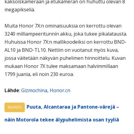
kaksoiskameraan ja etukameran on huhuttu olevan 8
megapikseliä.
Muita Honor 7X:n ominaisuuksia on kerrottu olevan
3240 milliampeeritunnin akku, joka tukee pikalatausta.
Huhuissa Honor 7X:n mallikoodeiksi on kerrottu BND-
AL10 ja BND-TL10. Nettiin on vuotanut myös kuva,
jossa väitetään näkyvän puhelimen hinnoittelu. Kuvan
mukaan Honor 7X tulee maksamaan halvimmillaan
1799 juania, eli noin 230 euroa.
Lähde
:
Gizmochina
,
Honor.cn
Puuta, Alcantaraa ja Pantone-värejä –
MAINOS
näin Motorola tekee älypuhelimista osan tyyliä