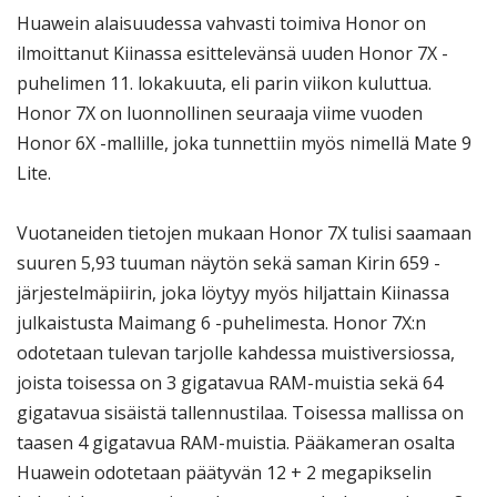
Huawein alaisuudessa vahvasti toimiva Honor on
ilmoittanut Kiinassa esittelevänsä uuden Honor 7X -
puhelimen 11. lokakuuta, eli parin viikon kuluttua.
Honor 7X on luonnollinen seuraaja viime vuoden
Honor 6X -mallille, joka tunnettiin myös nimellä Mate 9
Lite.
Vuotaneiden tietojen mukaan Honor 7X tulisi saamaan
suuren 5,93 tuuman näytön sekä saman Kirin 659 -
järjestelmäpiirin, joka löytyy myös hiljattain Kiinassa
julkaistusta Maimang 6 -puhelimesta. Honor 7X:n
odotetaan tulevan tarjolle kahdessa muistiversiossa,
joista toisessa on 3 gigatavua RAM-muistia sekä 64
gigatavua sisäistä tallennustilaa. Toisessa mallissa on
taasen 4 gigatavua RAM-muistia. Pääkameran osalta
Huawein odotetaan päätyvän 12 + 2 megapikselin