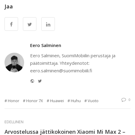
Jaa
Eero Salminen
Eero Salminen, SuomiMobiilin perustaja ja
päätoimittaja. Yhteydenotot:
eero.salminen@suomimobiili.fi
Website
Twitter
0
Honor
Honor 7X
Huawei
Huhu
Vuoto
EDELLINEN
Arvostelussa jättikokoinen Xiaomi Mi Max 2 –