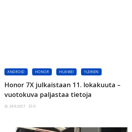
ANDROID
HONOR
HUAWEI
YLEINEN
Honor 7X julkaistaan 11. lokakuuta –
vuotokuva paljastaa tietoja
29.9.2017
0