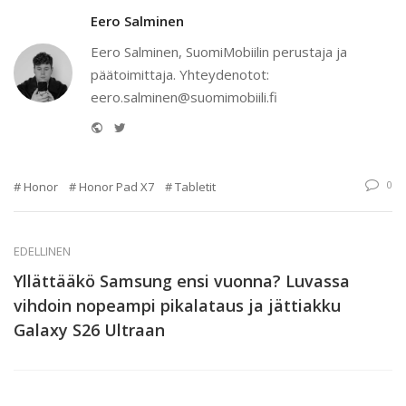
Eero Salminen
Eero Salminen, SuomiMobiilin perustaja ja
päätoimittaja. Yhteydenotot:
eero.salminen@suomimobiili.fi
Website
Twitter
0
Honor
Honor Pad X7
Tabletit
EDELLINEN
Yllättääkö Samsung ensi vuonna? Luvassa
vihdoin nopeampi pikalataus ja jättiakku
Galaxy S26 Ultraan