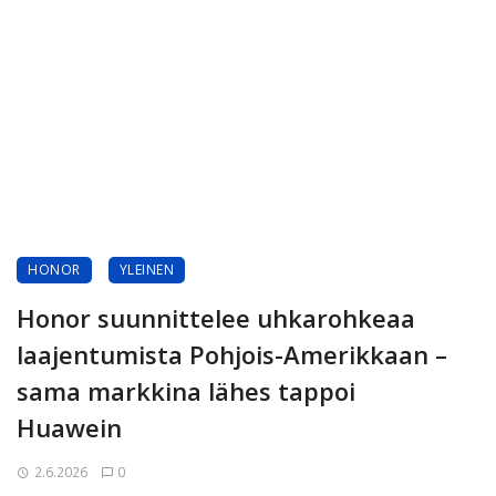
HONOR
YLEINEN
Honor suunnittelee uhkarohkeaa
laajentumista Pohjois-Amerikkaan –
sama markkina lähes tappoi
Huawein
2.6.2026
0