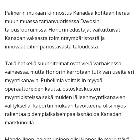
Palmerin mukaan kiinnostus Kanadaa kohtaan heräsi
muun muassa tämänvuotisessa Davosin
talousfoorumissa. Honorin edustajat vaikuttuivat
Kanadan vakaasta toimintaympäristöstä ja
innovaatioihin panostavasta taloudesta.
Tällä hetkellä suunnitelmat ovat vielä varhaisessa
vaiheessa, mutta Honorin kerrotaan tutkivan useita eri
myyntikanavia. Puhelimia voitaisiin myydä
operaattoreiden kautta, ostoskeskusten
myyntipisteissä sekä muiden jälleenmyyntikanavien
välityksellä. Raportin mukaan tavoitteena olisi myös
rakentaa pidempiaikaisempaa läsnäoloa Kanadan
markkinoilla.
Mahdollinen laajentuminen olisi Honorille merkittävä