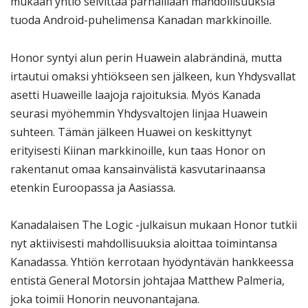
mukaan yhtiö selvittää parhaillaan mahdollisuuksia
tuoda Android-puhelimensa Kanadan markkinoille.
Honor syntyi alun perin Huawein alabrändinä, mutta
irtautui omaksi yhtiökseen sen jälkeen, kun Yhdysvallat
asetti Huaweille laajoja rajoituksia. Myös Kanada
seurasi myöhemmin Yhdysvaltojen linjaa Huawein
suhteen. Tämän jälkeen Huawei on keskittynyt
erityisesti Kiinan markkinoille, kun taas Honor on
rakentanut omaa kansainvälistä kasvutarinaansa
etenkin Euroopassa ja Aasiassa.
Kanadalaisen The Logic -julkaisun mukaan Honor tutkii
nyt aktiivisesti mahdollisuuksia aloittaa toimintansa
Kanadassa. Yhtiön kerrotaan hyödyntävän hankkeessa
entistä General Motorsin johtajaa Matthew Palmeria,
joka toimii Honorin neuvonantajana.