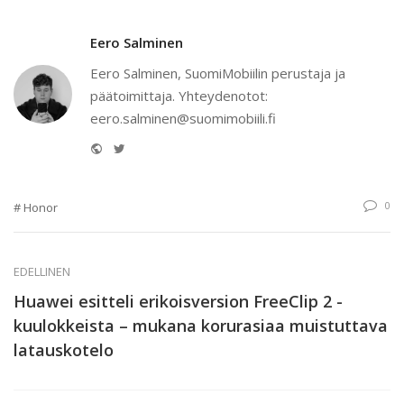
Eero Salminen
Eero Salminen, SuomiMobiilin perustaja ja
päätoimittaja. Yhteydenotot:
eero.salminen@suomimobiili.fi
Website
Twitter
0
Honor
EDELLINEN
Huawei esitteli erikoisversion FreeClip 2 -
kuulokkeista – mukana korurasiaa muistuttava
latauskotelo