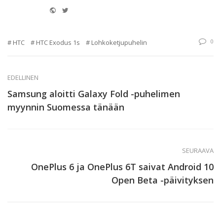
Website
Twitter
0
HTC
HTC Exodus 1s
Lohkoketjupuhelin
EDELLINEN
Samsung aloitti Galaxy Fold -puhelimen
myynnin Suomessa tänään
SEURAAVA
OnePlus 6 ja OnePlus 6T saivat Android 10
Open Beta -päivityksen