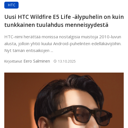
HTC
Uusi HTC Wildfire E5 Life -älypuhelin on kuin
tunkkainen tuulahdus menneisyydestä
HTC-nimi herättää monissa nostalgisia muistoja 2010-luvun
alusta, jolloin yhtiö kuului Android-puhelinten edelläkävijöihin.
Nyt tämän entisaikojen ...
Eero Salminen
Kirjoittanut
13.10.2025