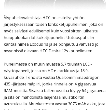
Älypuhelinvalmistaja HTC on esitellyt yhtiön
järjestyksessään toisen lohkoketjupuhelimen, joka on
myös selvästi edullisempi kuin vuosi sitten julkaistu
huippuluokan lohkoketjupuhelin. Uutuuspuhelin
kantaa nimeä Exodus 1s ja se pohjautuu vahvasti jo
myynnissä olevaan HTC Desire 12s -puhelimeen.
Puhelimessa on muun muassa 5,7 tuuman LCD-
näyttöpaneeli, jossa on HD+ -tarkkuus ja 18:9-
kuvasuhde. Tehoista vastaa Qualcomm Snapdragon
435 -järjestelmäpiiri, jonka rinnalla on 4 gigatavua
RAM-muistia. Sisäistä tallennustilaa löytyy 64 gigatavua
ja sitä on mahdollista laajentaa muistikortin
avustuksella. Akunkestosta vastaa 3075 mAh akku, jota