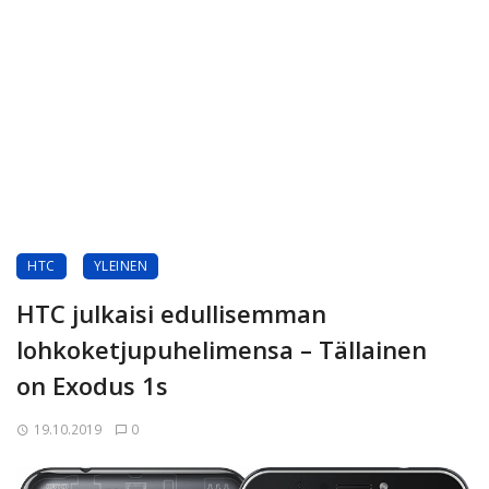
HTC
YLEINEN
HTC julkaisi edullisemman
lohkoketjupuhelimensa – Tällainen
on Exodus 1s
19.10.2019
0