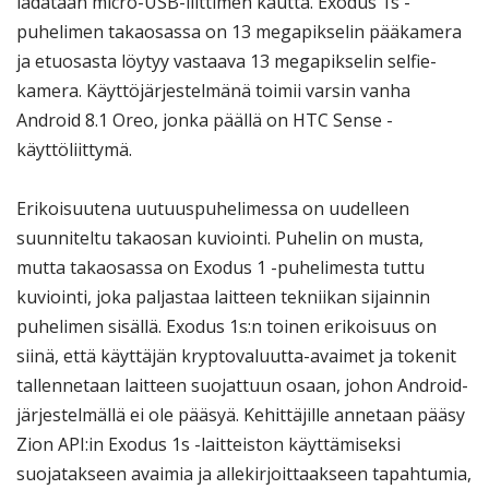
ladataan micro-USB-liittimen kautta. Exodus 1s -
puhelimen takaosassa on 13 megapikselin pääkamera
ja etuosasta löytyy vastaava 13 megapikselin selfie-
kamera. Käyttöjärjestelmänä toimii varsin vanha
Android 8.1 Oreo, jonka päällä on HTC Sense -
käyttöliittymä.
Erikoisuutena uutuuspuhelimessa on uudelleen
suunniteltu takaosan kuviointi. Puhelin on musta,
mutta takaosassa on Exodus 1 -puhelimesta tuttu
kuviointi, joka paljastaa laitteen tekniikan sijainnin
puhelimen sisällä. Exodus 1s:n toinen erikoisuus on
siinä, että käyttäjän kryptovaluutta-avaimet ja tokenit
tallennetaan laitteen suojattuun osaan, johon Android-
järjestelmällä ei ole pääsyä. Kehittäjille annetaan pääsy
Zion API:in Exodus 1s -laitteiston käyttämiseksi
suojatakseen avaimia ja allekirjoittaakseen tapahtumia,