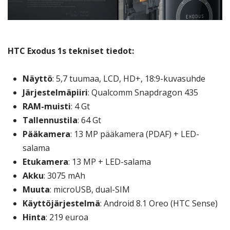
HTC Exodus 1s tekniset tiedot:
Näyttö
: 5,7 tuumaa, LCD, HD+, 18:9-kuvasuhde
Järjestelmäpiiri
: Qualcomm Snapdragon 435
RAM-muisti
: 4 Gt
Tallennustila
: 64 Gt
Pääkamera
: 13 MP pääkamera (PDAF) + LED-
salama
Etukamera
: 13 MP + LED-salama
Akku
: 3075 mAh
Muuta
: microUSB, dual-SIM
Käyttöjärjestelmä
: Android 8.1 Oreo (HTC Sense)
Hinta
: 219 euroa