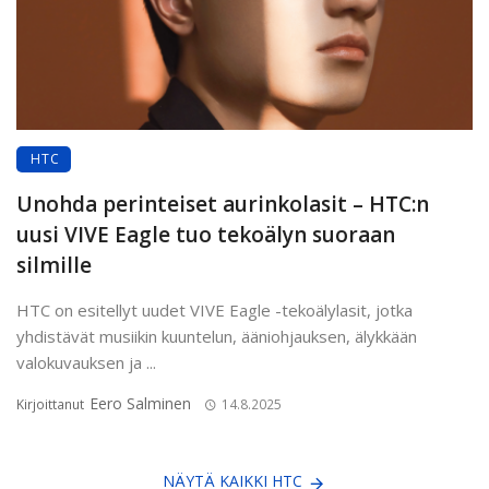
HTC
Unohda perinteiset aurinkolasit – HTC:n
uusi VIVE Eagle tuo tekoälyn suoraan
silmille
HTC on esitellyt uudet VIVE Eagle -tekoälylasit, jotka
yhdistävät musiikin kuuntelun, ääniohjauksen, älykkään
valokuvauksen ja ...
Eero Salminen
Kirjoittanut
14.8.2025
NÄYTÄ KAIKKI HTC