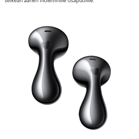
selkeän äänen molemmille osapuolille.