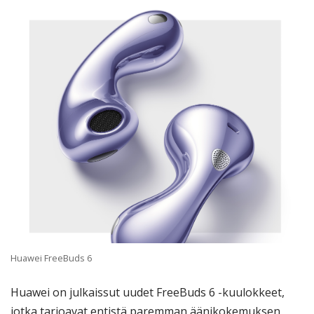
Huawei FreeBuds 6
Huawei on julkaissut uudet FreeBuds 6 -kuulokkeet,
jotka tarjoavat entistä paremman äänikokemuksen,