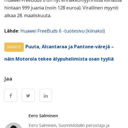
Huawei FreeBuds 6 on nyt ennakkomyynnissä Kiinassa
hintaan 999 juania (noin 128 euroa). Virallinen myynti
alkaa 28. maaliskuuta.
Lähde
:
Huawei FreeBuds 6 -tuotesivu (kiinaksi)
Puuta, Alcantaraa ja Pantone-värejä –
MAINOS
näin Motorola tekee älypuhelimista osan tyyliä
Jaa
Eero Salminen
Eero Salminen, SuomiMobiilin perustaja ja