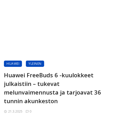
HUAWEI
YLEINEN
Huawei FreeBuds 6 -kuulokkeet
julkaistiin – tukevat
melunvaimennusta ja tarjoavat 36
tunnin akunkeston
21.3.2025
0