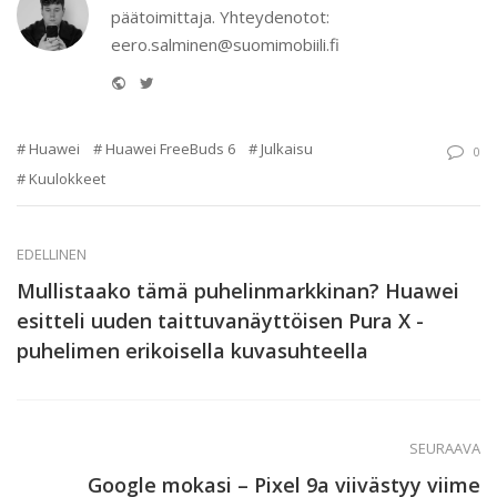
päätoimittaja. Yhteydenotot:
eero.salminen@suomimobiili.fi
Website
Twitter
Huawei
Huawei FreeBuds 6
Julkaisu
0
Kuulokkeet
EDELLINEN
Mullistaako tämä puhelinmarkkinan? Huawei
esitteli uuden taittuvanäyttöisen Pura X -
puhelimen erikoisella kuvasuhteella
SEURAAVA
Google mokasi – Pixel 9a viivästyy viime