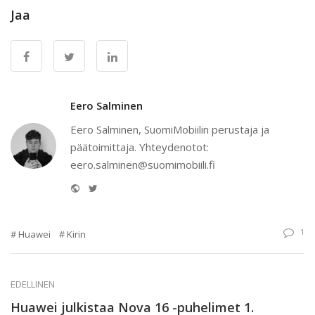
Jaa
Eero Salminen
Eero Salminen, SuomiMobiilin perustaja ja
päätoimittaja. Yhteydenotot:
eero.salminen@suomimobiili.fi
Website
Twitter
1
Huawei
Kirin
EDELLINEN
Huawei julkistaa Nova 16 -puhelimet 1.