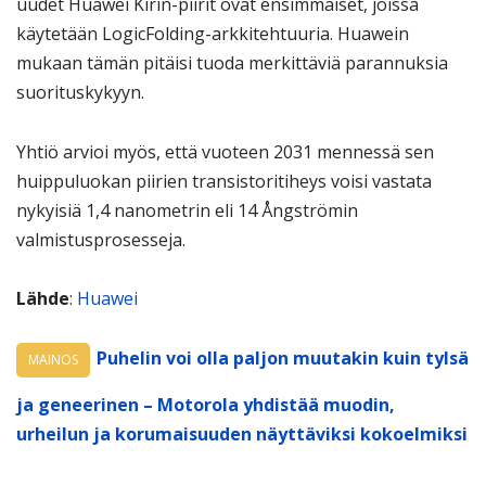
uudet Huawei Kirin-piirit ovat ensimmäiset, joissa
käytetään LogicFolding-arkkitehtuuria. Huawein
mukaan tämän pitäisi tuoda merkittäviä parannuksia
suorituskykyyn.
Yhtiö arvioi myös, että vuoteen 2031 mennessä sen
huippuluokan piirien transistoritiheys voisi vastata
nykyisiä 1,4 nanometrin eli 14 Ångströmin
valmistusprosesseja.
Lähde
:
Huawei
Puhelin voi olla paljon muutakin kuin tylsä
MAINOS
ja geneerinen – Motorola yhdistää muodin,
urheilun ja korumaisuuden näyttäviksi kokoelmiksi