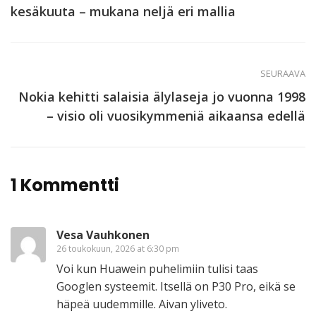
kesäkuuta – mukana neljä eri mallia
SEURAAVA
Nokia kehitti salaisia älylaseja jo vuonna 1998
– visio oli vuosikymmeniä aikaansa edellä
1 Kommentti
Vesa Vauhkonen
26 toukokuun, 2026 at 6:30 pm
Voi kun Huawein puhelimiin tulisi taas
Googlen systeemit. Itsellä on P30 Pro, eikä se
häpeä uudemmille. Aivan yliveto.