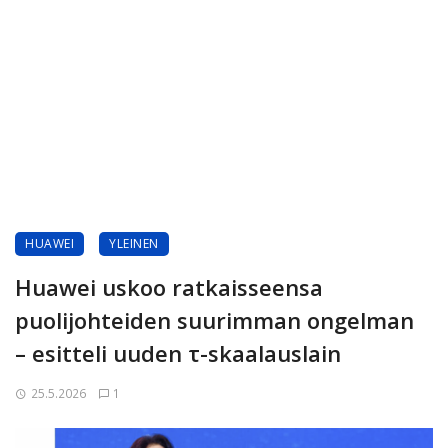
HUAWEI
YLEINEN
Huawei uskoo ratkaisseensa
puolijohteiden suurimman ongelman
– esitteli uuden τ-skaalauslain
25.5.2026
1