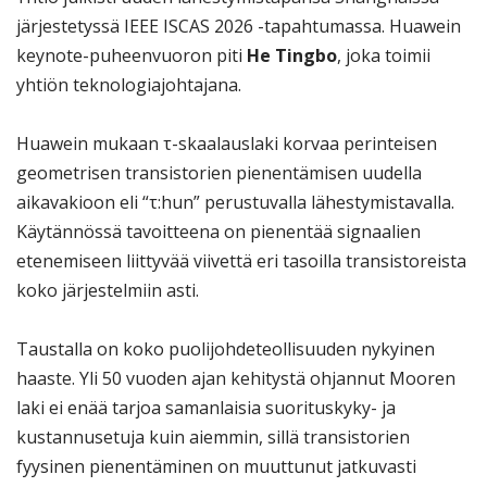
järjestetyssä IEEE ISCAS 2026 -tapahtumassa. Huawein
keynote-puheenvuoron piti
He Tingbo
, joka toimii
yhtiön teknologiajohtajana.
Huawein mukaan τ-skaalauslaki korvaa perinteisen
geometrisen transistorien pienentämisen uudella
aikavakioon eli “τ:hun” perustuvalla lähestymistavalla.
Käytännössä tavoitteena on pienentää signaalien
etenemiseen liittyvää viivettä eri tasoilla transistoreista
koko järjestelmiin asti.
Taustalla on koko puolijohdeteollisuuden nykyinen
haaste. Yli 50 vuoden ajan kehitystä ohjannut Mooren
laki ei enää tarjoa samanlaisia suorituskyky- ja
kustannusetuja kuin aiemmin, sillä transistorien
fyysinen pienentäminen on muuttunut jatkuvasti