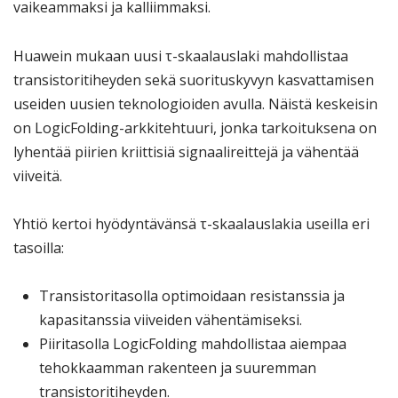
vaikeammaksi ja kalliimmaksi.
Huawein mukaan uusi τ-skaalauslaki mahdollistaa
transistoritiheyden sekä suorituskyvyn kasvattamisen
useiden uusien teknologioiden avulla. Näistä keskeisin
on LogicFolding-arkkitehtuuri, jonka tarkoituksena on
lyhentää piirien kriittisiä signaalireittejä ja vähentää
viiveitä.
Yhtiö kertoi hyödyntävänsä τ-skaalauslakia useilla eri
tasoilla:
Transistoritasolla optimoidaan resistanssia ja
kapasitanssia viiveiden vähentämiseksi.
Piiritasolla LogicFolding mahdollistaa aiempaa
tehokkaamman rakenteen ja suuremman
transistoritiheyden.