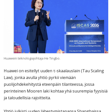
Huawein teknologiajohtaja He Tingbo.
Huawei on esitellyt uuden τ-skaalauslain (Tau Scaling
Law), jonka avulla yhtiö pyrkii viemään
puolijohdekehitystä eteenpäin tilanteessa, jossa
perinteinen Mooren laki kohtaa yhä suurempia fyysisiä
ja taloudellisia rajoitteita.
Yhtiö julkisti uuden lähestymistapansa Shanghaissa