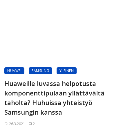
HUAWEI
SAMSUNG
YLEINEN
Huaweille luvassa helpotusta
komponenttipulaan yllättävältä
taholta? Huhuissa yhteistyö
Samsungin kanssa
26.3.2021
2