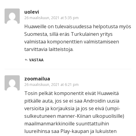
uolevi
26 maaliskuun, 2021 at 5:35 pm
Huaweille on tulevaisuudessa helpotusta myös
Suomesta, sillä eräs Turkulainen yritys
valmistaa komponenttien valmistamiseen
tarvittavia laitteistoja.
VASTAA
zoomailua
26 maaliskuun, 2021 at 6:21 pm
Tosin pelkät komponentit eivät Huaweitä
pitkälle auta, jos se ei saa Androidin uusia
versioita ja korjauksia ja jos se eivä (umpi-
sulkeutuneen manner-Kiinan ulkopuolisille)
maailmanmarkkinoille suunttattuihin
luureihinsa saa Play-kaupan ja lukuisten