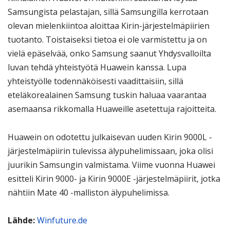
Samsungista pelastajan, sillä Samsungilla kerrotaan
olevan mielenkiintoa aloittaa Kirin-järjestelmäpiirien
tuotanto. Toistaiseksi tietoa ei ole varmistettu ja on
vielä epäselvää, onko Samsung saanut Yhdysvalloilta
luvan tehdä yhteistyötä Huawein kanssa. Lupa
yhteistyölle todennäköisesti vaadittaisiin, sillä
eteläkorealainen Samsung tuskin haluaa vaarantaa
asemaansa rikkomalla Huaweille asetettuja rajoitteita.
Huawein on odotettu julkaisevan uuden Kirin 9000L -
järjestelmäpiirin tulevissa älypuhelimissaan, joka olisi
juurikin Samsungin valmistama. Viime vuonna Huawei
esitteli Kirin 9000- ja Kirin 9000E -järjestelmäpiirit, jotka
nähtiin Mate 40 -malliston älypuhelimissa.
Lähde:
Winfuture.de