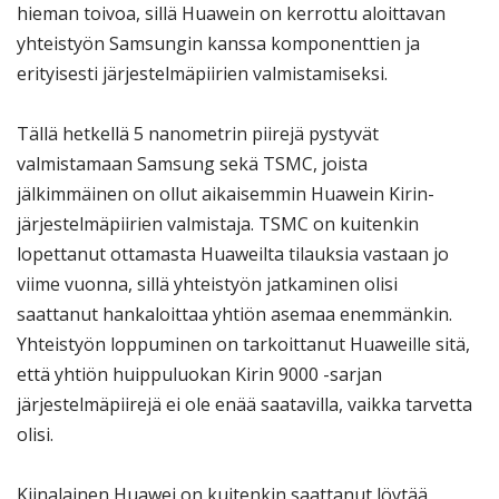
hieman toivoa, sillä Huawein on kerrottu aloittavan
yhteistyön Samsungin kanssa komponenttien ja
erityisesti järjestelmäpiirien valmistamiseksi.
Tällä hetkellä 5 nanometrin piirejä pystyvät
valmistamaan Samsung sekä TSMC, joista
jälkimmäinen on ollut aikaisemmin Huawein Kirin-
järjestelmäpiirien valmistaja. TSMC on kuitenkin
lopettanut ottamasta Huaweilta tilauksia vastaan jo
viime vuonna, sillä yhteistyön jatkaminen olisi
saattanut hankaloittaa yhtiön asemaa enemmänkin.
Yhteistyön loppuminen on tarkoittanut Huaweille sitä,
että yhtiön huippuluokan Kirin 9000 -sarjan
järjestelmäpiirejä ei ole enää saatavilla, vaikka tarvetta
olisi.
Kiinalainen Huawei on kuitenkin saattanut löytää