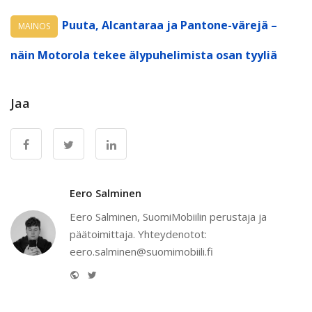
Puuta, Alcantaraa ja Pantone-värejä –
MAINOS
näin Motorola tekee älypuhelimista osan tyyliä
Jaa
Eero Salminen
Eero Salminen, SuomiMobiilin perustaja ja
päätoimittaja. Yhteydenotot:
eero.salminen@suomimobiili.fi
Website
Twitter