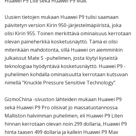
Huawei P9 Lite sekä Huawei P9 Max.
Uusien tietojen mukaan Huawei P9 tulisi saamaan
päivitetyn version Kirin 950-järjestelmäpiiristä, joka
olisi Kirin 955. Toinen merkittävä ominaisuus kerrotaan
olevan paineherkkä kosketusnäyttö. Tämä ei olisi
mitenkään mahdotonta, sillä Huawei on aiemminkin
julkaissut Mate S -puhelimen, josta löytyi kyseistä
teknologiaa hyödyntävä kosketusnäyttö. Huawei P9 -
puhelimen kohdalla ominaisuutta kerrotaan kutsuvan
nimellä ”Knuckle Pressure Sensitive Technology”.
GizmoChina -sivuston lähteiden mukaan Huawei P9
sekä Huawei P9 Pro olisivat jo massatuotannossa.
Malliston halvimman puhelimen, eli Huawei P9 Liten
hinnan kerrotaan olevan noin 299 dollaria, Huawei P9
hinta taasen 499 dollaria ja kallein Huawei P9 Max