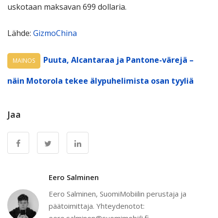
uskotaan maksavan 699 dollaria.
Lähde:
GizmoChina
Puuta, Alcantaraa ja Pantone-värejä –
MAINOS
näin Motorola tekee älypuhelimista osan tyyliä
Jaa
Eero Salminen
Eero Salminen, SuomiMobiilin perustaja ja
päätoimittaja. Yhteydenotot:
eero.salminen@suomimobiili.fi