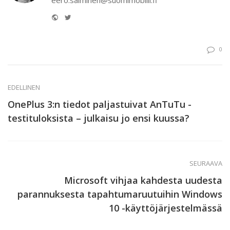
Website
Twitter
0
EDELLINEN
OnePlus 3:n tiedot paljastuivat AnTuTu -
testituloksista – julkaisu jo ensi kuussa?
SEURAAVA
Microsoft vihjaa kahdesta uudesta
parannuksesta tapahtumaruutuihin Windows
10 -käyttöjärjestelmässä