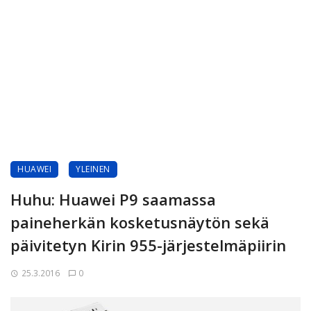
HUAWEI
YLEINEN
Huhu: Huawei P9 saamassa
paineherkän kosketusnäytön sekä
päivitetyn Kirin 955-järjestelmäpiirin
25.3.2016
0