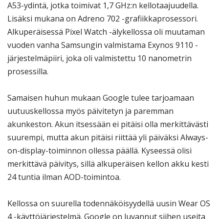
A53-ydintä, jotka toimivat 1,7 GHz:n kellotaajuudella.
Lisäksi mukana on Adreno 702 -grafiikkaprosessori.
Alkuperäisessä Pixel Watch -älykellossa oli muutaman
vuoden vanha Samsungin valmistama Exynos 9110 -
järjestelmäpiiri, joka oli valmistettu 10 nanometrin
prosessilla.
Samaisen huhun mukaan Google tulee tarjoamaan
uutuuskellossa myös päivitetyn ja paremman
akunkeston. Akun itsessään ei pitäisi olla merkittävästi
suurempi, mutta akun pitäisi riittää yli päiväksi Always-
on-display-toiminnon ollessa päällä. Kyseessä olisi
merkittävä päivitys, sillä alkuperäisen kellon akku kesti
24 tuntia ilman AOD-toimintoa.
Kellossa on suurella todennäköisyydellä uusin Wear OS
4 -käyttöjärjestelmä. Google on luvannut siihen useita