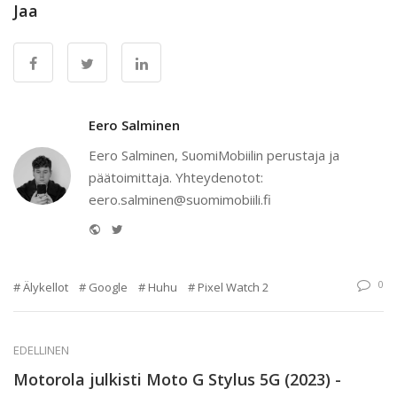
Jaa
Eero Salminen
Eero Salminen, SuomiMobiilin perustaja ja
päätoimittaja. Yhteydenotot:
eero.salminen@suomimobiili.fi
Website
Twitter
0
Älykellot
Google
Huhu
Pixel Watch 2
EDELLINEN
Motorola julkisti Moto G Stylus 5G (2023) -