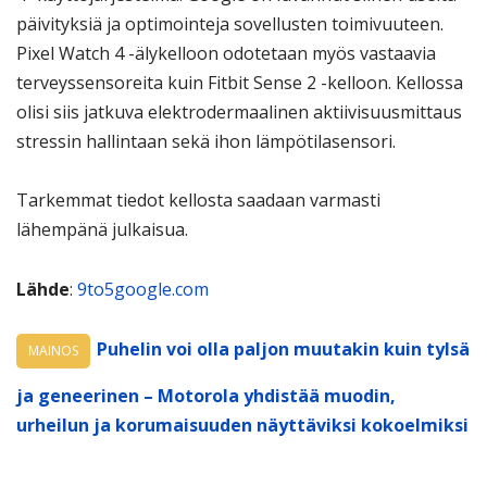
päivityksiä ja optimointeja sovellusten toimivuuteen.
Pixel Watch 4 -älykelloon odotetaan myös vastaavia
terveyssensoreita kuin Fitbit Sense 2 -kelloon. Kellossa
olisi siis jatkuva elektrodermaalinen aktiivisuusmittaus
stressin hallintaan sekä ihon lämpötilasensori.
Tarkemmat tiedot kellosta saadaan varmasti
lähempänä julkaisua.
Lähde
:
9to5google.com
Puhelin voi olla paljon muutakin kuin tylsä
MAINOS
ja geneerinen – Motorola yhdistää muodin,
urheilun ja korumaisuuden näyttäviksi kokoelmiksi