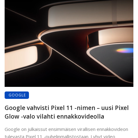
GOOGLE
Google vahvisti Pixel 11 -nimen – uusi Pixel
Glow -valo vilahti ennakkovideolla
Google on julkaissut ensimmäisen virallisen ennakkovideon
tulevasta Pixel 11 -puhelinmallistostaan. Lyhyt video