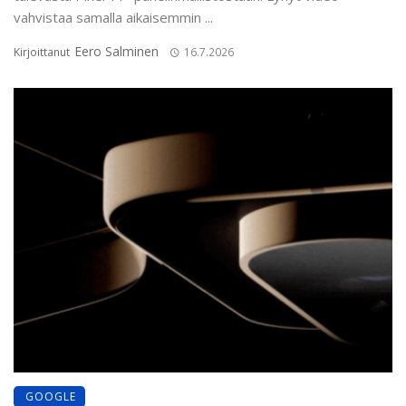
vahvistaa samalla aikaisemmin ...
Eero Salminen
Kirjoittanut
16.7.2026
GOOGLE